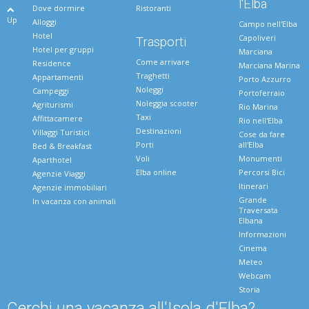
l'Elba
Dove dormire
Ristoranti
Up
Alloggi
Campo nell'Elba
Hotel
Capoliveri
Trasporti
Hotel per gruppi
Marciana
Come arrivare
Residence
Marciana Marina
Traghetti
Appartamenti
Porto Azzurro
Noleggi
Campeggi
Portoferraio
Noleggia scooter
Agriturismi
Rio Marina
Taxi
Affittacamere
Rio nell'Elba
Destinazioni
Villaggi Turistici
Cose da fare
Porti
all'Elba
Bed & Breakfast
Voli
Monumenti
Aparthotel
Elba online
Percorsi Bici
Agenzie Viaggi
Itinerari
Agenzie immobiliari
Grande
In vacanza con animali
Traversata
Elbana
Informazioni
Cinema
Meteo
Webcam
Storia
Cerchi una vacanza all'Isola d'Elba?