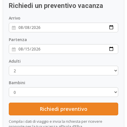
Richiedi un preventivo vacanza
ESP
Arrivo
SLO
Partenza
Adulti
Bambini
Compila i dati di viaggio e invia la richiesta per ricevere
proposte per la tua vacanza all’Isola d’Elba.