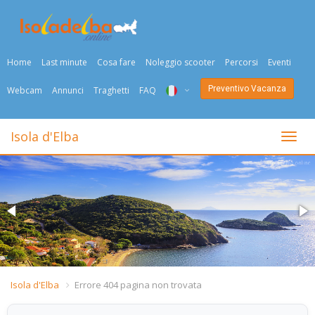
Home
Last minute
Cosa fare
Noleggio scooter
Percorsi
Eventi
Preventivo Vacanza
Webcam
Annunci
Traghetti
FAQ
ITA
Isola d'Elba
Togli
ENG
DEU
NED
FRA
PYC
Isola d'Elba
Errore 404 pagina non trovata
DAN