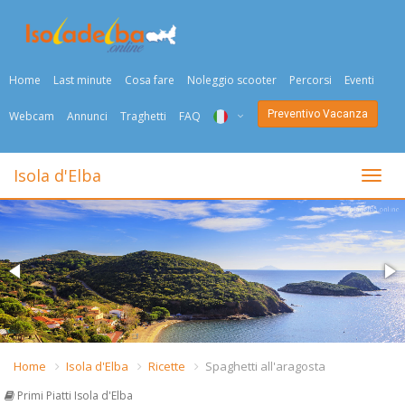
Home
Last minute
Cosa fare
Noleggio scooter
Percorsi
Eventi
Preventivo Vacanza
Webcam
Annunci
Traghetti
FAQ
ITA
Isola d'Elba
Togli
ENG
DEU
NED
FRA
PYC
Home
Isola d'Elba
Ricette
Spaghetti all'aragosta
DAN
Primi Piatti Isola d'Elba