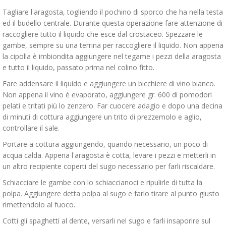
Tagliare l'aragosta, togliendo il pochino di sporco che ha nella testa
ed il budello centrale. Durante questa operazione fare attenzione di
raccogliere tutto il liquido che esce dal crostaceo. Spezzare le
gambe, sempre su una terrina per raccogliere il liquido. Non appena
la cipolla è imbiondita aggiungere nel tegame i pezzi della aragosta
e tutto il liquido, passato prima nel colino fitto.
Fare addensare il liquido e aggiungere un bicchiere di vino bianco.
Non appena il vino è evaporato, aggiungere gr. 600 di pomodori
pelati e tritati più lo zenzero. Far cuocere adagio e dopo una decina
di minuti di cottura aggiungere un trito di prezzemolo e aglio,
controllare il sale.
Portare a cottura aggiungendo, quando necessario, un poco di
acqua calda. Appena l'aragosta è cotta, levare i pezzi e metterli in
un altro recipiente coperti del sugo necessario per farli riscaldare.
Schiacciare le gambe con lo schiaccianoci e ripulirle di tutta la
polpa. Aggiungere detta polpa al sugo e farlo tirare al punto giusto
rimettendolo al fuoco.
Cotti gli spaghetti al dente, versarli nel sugo e farli insaporire sul