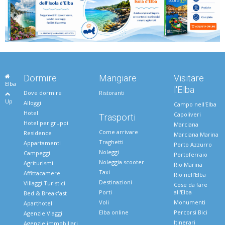
Dormire
Mangiare
Visitare
Elba
l'Elba
Dove dormire
Ristoranti
Up
Alloggi
Campo nell'Elba
Hotel
Capoliveri
Trasporti
Hotel per gruppi
Marciana
Come arrivare
Residence
Marciana Marina
Traghetti
Appartamenti
Porto Azzurro
Noleggi
Campeggi
Portoferraio
Noleggia scooter
Agriturismi
Rio Marina
Taxi
Affittacamere
Rio nell'Elba
Destinazioni
Villaggi Turistici
Cose da fare
Porti
all'Elba
Bed & Breakfast
Voli
Monumenti
Aparthotel
Elba online
Percorsi Bici
Agenzie Viaggi
Itinerari
Agenzie immobiliari