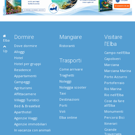
Dormire
Mangiare
Visitare
Elba
l'Elba
Dove dormire
Ristoranti
Up
Alloggi
Campo nell'Elba
Hotel
Capoliveri
Trasporti
Hotel per gruppi
Marciana
Come arrivare
Residence
Marciana Marina
Traghetti
Appartamenti
Porto Azzurro
Noleggi
Campeggi
Portoferraio
Noleggia scooter
Agriturismi
Rio Marina
Taxi
Affittacamere
Rio nell'Elba
Destinazioni
Villaggi Turistici
Cose da fare
Porti
all'Elba
Bed & Breakfast
Voli
Monumenti
Aparthotel
Elba online
Percorsi Bici
Agenzie Viaggi
Itinerari
Agenzie immobiliari
Grande
In vacanza con animali
Traversata