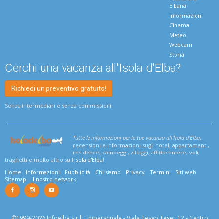
Elbana
Informazioni
Cinema
Meteo
Webcam
Storia
Cerchi una vacanza all'Isola d'Elba?
Richiedi un preventivo gratuito!
Senza intermediari e senza commissioni!
Tutte le informazioni per le tue vacanza all'Isola d'Elba
,
recensioni e informazioni sugli hotel, appartamenti,
residence, campeggi, villaggi, affittacamere, voli,
traghetti e molto altro sull'
Isola d'Elba
!
Home
Informazioni
Pubblicità
Chi siamo
Privacy
Termini
Siti web
Sitemap
il nostro network
©1999-2026 Infoelba s.r.l. Unipersonale - Viale Teseo Tesei, 12 - Centro