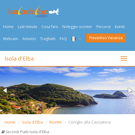
Home
Last minute
Cosa fare
Noleggio scooter
Percorsi
Eventi
Preventivo Vacanza
Webcam
Annunci
Traghetti
FAQ
ITA
Isola d'Elba
Togli
ENG
DEU
NED
FRA
PYC
Home
Isola d'Elba
Ricette
Coniglio alla Cacciatora
DAN
Secondi Piatti Isola d'Elba