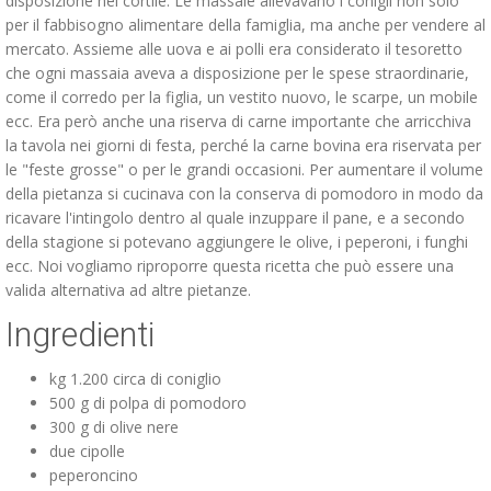
disposizione nel cortile. Le massaie allevavano i conigli non solo
per il fabbisogno alimentare della famiglia, ma anche per vendere al
mercato. Assieme alle uova e ai polli era considerato il tesoretto
che ogni massaia aveva a disposizione per le spese straordinarie,
come il corredo per la figlia, un vestito nuovo, le scarpe, un mobile
ecc. Era però anche una riserva di carne importante che arricchiva
la tavola nei giorni di festa, perché la carne bovina era riservata per
le "feste grosse" o per le grandi occasioni. Per aumentare il volume
della pietanza si cucinava con la conserva di pomodoro in modo da
ricavare l'intingolo dentro al quale inzuppare il pane, e a secondo
della stagione si potevano aggiungere le olive, i peperoni, i funghi
ecc. Noi vogliamo riproporre questa ricetta che può essere una
valida alternativa ad altre pietanze.
Ingredienti
kg 1.200 circa di coniglio
500 g di polpa di pomodoro
300 g di olive nere
due cipolle
peperoncino