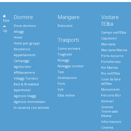
Dormire
Mangiare
Visitare
Elba
l'Elba
Dove dormire
Ristoranti
Up
Alloggi
Campo nell'Elba
Hotel
Capoliveri
Trasporti
Hotel per gruppi
Marciana
Come arrivare
Residence
Marciana Marina
Traghetti
Appartamenti
Porto Azzurro
Noleggi
Campeggi
Portoferraio
Noleggia scooter
Agriturismi
Rio Marina
Taxi
Affittacamere
Rio nell'Elba
Destinazioni
Villaggi Turistici
Cose da fare
Porti
all'Elba
Bed & Breakfast
Voli
Monumenti
Aparthotel
Elba online
Percorsi Bici
Agenzie Viaggi
Itinerari
Agenzie immobiliari
Grande
In vacanza con animali
Traversata
Elbana
Informazioni
Cinema