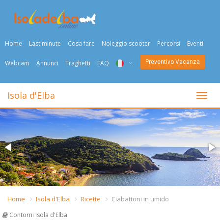
Home
Last minute
Cosa fare
Noleggio scooter
Percorsi
Eventi
Preventivo Vacanza
Webcam
Annunci
Traghetti
FAQ
ITA
Isola d'Elba
Togli
ENG
DEU
NED
FRA
PYC
Home
Isola d'Elba
Ricette
Ciabattoni in umido
DAN
Contorni Isola d'Elba