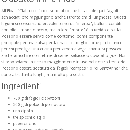
All'Elba i "Ciabattoni" non sono altro che le taccole quei fagioli
schiacciati che raggiungono anche i trenta cm di lunghezza. Questi
legumi si consumano prevalentemente "in erba", bolliti e conditi
con olio, limone o aceto, ma la loro "morte" è in umido o stufati.
Possono essere serviti come contorno, come componente
principale per una salsa per farinacei o meglio come piatto unico
per chi predilige una cucina prettamente vegetariana. Si possono
anche arricchire con fettine di carne, salsicce o uova affogate. Noi
vi proponiamo la ricetta maggiormente in uso nel nostro territorio.
Possono essere sostituiti dai fagioli "campesi" o "di Sant'Anna" che
sono altrettanto lunghi, ma molto più sottili.
Ingredienti
700 g di fagioli ciabattoni
300 g di polpa di pomodoro
una cipolla
tre spicchi d'aglio
peperoncino
un mazzetto di prezzemolo