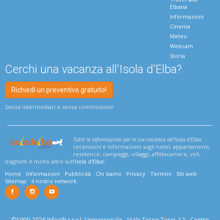
Elbana
Informazioni
Cinema
Meteo
Webcam
Storia
Cerchi una vacanza all'Isola d'Elba?
Richiedi un preventivo gratuito!
Senza intermediari e senza commissioni!
Tutte le informazioni per le tue vacanza all'Isola d'Elba
,
recensioni e informazioni sugli hotel, appartamenti,
residence, campeggi, villaggi, affittacamere, voli,
traghetti e molto altro sull'
Isola d'Elba
!
Home
Informazioni
Pubblicità
Chi siamo
Privacy
Termini
Siti web
Sitemap
il nostro network
©1999-2026 Infoelba s.r.l. Unipersonale - Viale Teseo Tesei, 12 - Centro