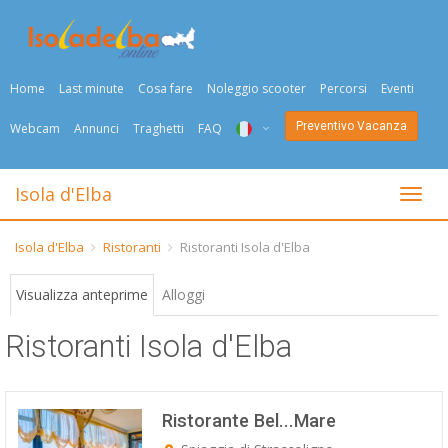
Home
Last minute
Cosa fare
Noleggio scooter
Percorsi
Eventi
Preventivo Vacanza
Webcam
Annunci
Traghetti
FAQ
ITA
Isola d'Elba
Togli
ENG
Isola d'Elba
Ristoranti
Ristoranti Isola d'Elba
DEU
Visualizza anteprime
Alloggi
NED
Ristoranti Isola d'Elba
FRA
PYC
Ristorante Bel...Mare
DAN