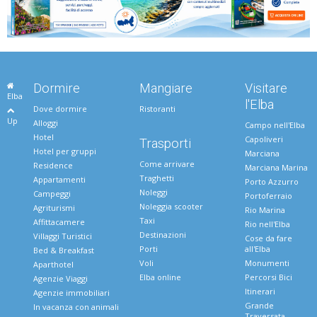
Dormire
Mangiare
Visitare
Elba
l'Elba
Dove dormire
Ristoranti
Up
Alloggi
Campo nell'Elba
Hotel
Capoliveri
Trasporti
Hotel per gruppi
Marciana
Come arrivare
Residence
Marciana Marina
Traghetti
Appartamenti
Porto Azzurro
Noleggi
Campeggi
Portoferraio
Noleggia scooter
Agriturismi
Rio Marina
Taxi
Affittacamere
Rio nell'Elba
Destinazioni
Villaggi Turistici
Cose da fare
Porti
all'Elba
Bed & Breakfast
Voli
Monumenti
Aparthotel
Elba online
Percorsi Bici
Agenzie Viaggi
Itinerari
Agenzie immobiliari
Grande
In vacanza con animali
Traversata