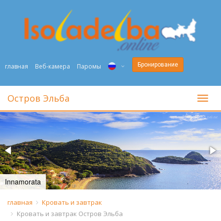
Бронирование
главная
Веб-камера
Паромы
ITA
Остров Эльба
toggl
ENG
DEU
NED
FRA
Innamorata
PYC
главная
Кровать и завтрак
Кровать и завтрак Остров Эльба
DAN