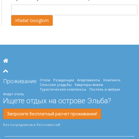
Отели
Резиденции
Апартаменты
Кемпинги
Проживание
Сельские усадьбы
Квартиры внаем
Туристические комплексы
Постель и завтрак
Апарт-отель
Ищете отдых на острове Эльба?
Запросите бесплатный расчет проживания!
Без посредников и без комиссий