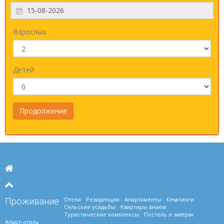
Взрослых
Детей
Отели
Резиденции
Апартаменты
Кемпинги
Проживание
Сельские усадьбы
Квартиры внаем
Туристические комплексы
Постель и завтрак
Апарт-отель