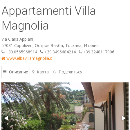
Appartamenti Villa
ESP
SLO
Magnolia
Via Claris Appiani
57031 Capoliveri, Остров Эльба, Тоскана, Италия
+39.0565968914
+39.3496684214
+39.3248117906
www.elbavillamagnolia.it
Описание
Карта
Поделиться