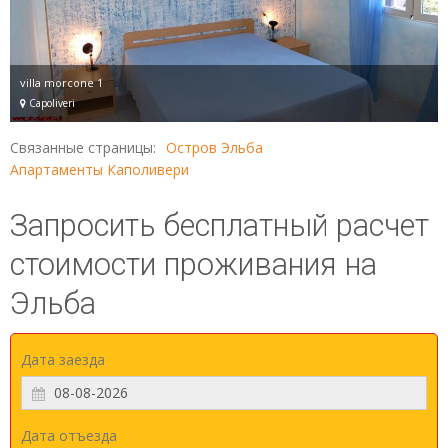
villa morcone 1
Capoliveri
Связанные страницы:
Остров Эльба
Апартаменты Каполивери
Запросить бесплатный расчет
стоимости проживания на
Эльба
Дата заезда
Дата отъезда