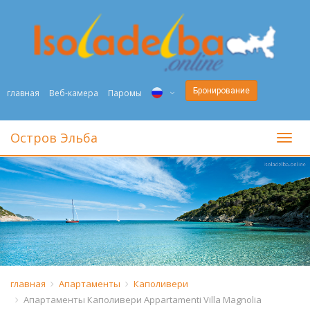
Бронирование
главная
Веб-камера
Паромы
ITA
Остров Эльба
toggl
ENG
DEU
NED
FRA
PYC
главная
Апартаменты
Каполивери
Апартаменты Каполивери Appartamenti Villa Magnolia
DAN