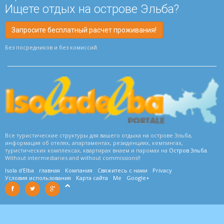
Ищете отдых на острове Эльба?
Запросите бесплатный расчет проживания!
Без посредников и без комиссий
Все туристические структуры для вашего отдыха на острове Эльба,
информация об отелях, апартаментах, резиденциях, кемпингах,
туристических комплексах, квартирах внаем и паромах на
Остров Эльба
.
Without intermediaries and without commissions!!
Isola d'Elba
главная
Компания
Свяжитесь с нами
Privacy
Условия использования
Карта сайта
Me
Google+