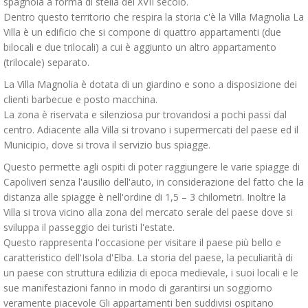
spagnola a forma di stella del XVII secolo.
Dentro questo territorio che respira la storia c'è la Villa Magnolia La
Villa è un edificio che si compone di quattro appartamenti (due
bilocali e due trilocali) a cui è aggiunto un altro appartamento
(trilocale) separato.
La Villa Magnolia è dotata di un giardino e sono a disposizione dei
clienti barbecue e posto macchina.
La zona è riservata e silenziosa pur trovandosi a pochi passi dal
centro. Adiacente alla Villa si trovano i supermercati del paese ed il
Municipio, dove si trova il servizio bus spiagge.
Questo permette agli ospiti di poter raggiungere le varie spiagge di
Capoliveri senza l'ausilio dell'auto, in considerazione del fatto che la
distanza alle spiagge è nell'ordine di 1,5 – 3 chilometri. Inoltre la
Villa si trova vicino alla zona del mercato serale del paese dove si
sviluppa il passeggio dei turisti l'estate.
Questo rappresenta l'occasione per visitare il paese più bello e
caratteristico dell'Isola d'Elba. La storia del paese, la peculiarità di
un paese con struttura edilizia di epoca medievale, i suoi locali e le
sue manifestazioni fanno in modo di garantirsi un soggiorno
veramente piacevole Gli appartamenti ben suddivisi ospitano