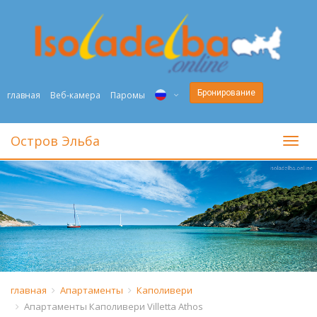
Бронирование
главная
Веб-камера
Паромы
ITA
Остров Эльба
toggl
ENG
DEU
NED
FRA
PYC
главная
Апартаменты
Каполивери
Апартаменты Каполивери Villetta Athos
DAN