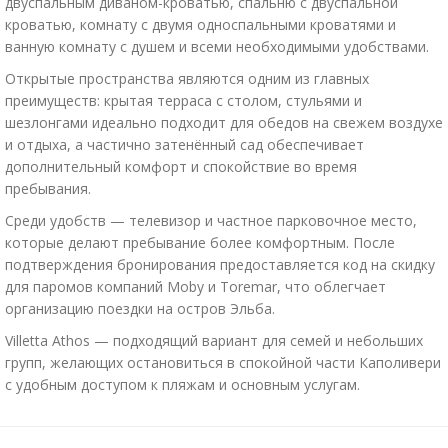
двуспальным диваном-кроватью, спальню с двуспальной
кроватью, комнату с двумя односпальными кроватями и
ванную комнату с душем и всеми необходимыми удобствами.
Открытые пространства являются одним из главных
преимуществ: крытая терраса с столом, стульями и
шезлонгами идеально подходит для обедов на свежем воздухе
и отдыха, а частично затенённый сад обеспечивает
дополнительный комфорт и спокойствие во время
пребывания.
Среди удобств — телевизор и частное парковочное место,
которые делают пребывание более комфортным. После
подтверждения бронирования предоставляется код на скидку
для паромов компаний
Moby
и
Toremar
, что облегчает
организацию поездки на остров Эльба.
Villetta Athos — подходящий вариант для семей и небольших
групп, желающих остановиться в спокойной части Каполивери
с удобным доступом к пляжам и основным услугам.