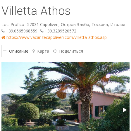
Villetta Athos
ESP
SLO
Loc. Profico
57031 Capoliveri, Остров Эльба, Тоскана, Италия
+39.0565968559
+39.3289520572
https://www.vacanzecapoliveri.com/villetta-athos.asp
Описание
Карта
Поделиться