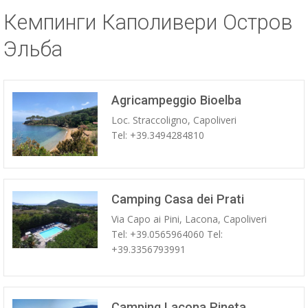
Кемпинги Каполивери Остров
ESP
Эльба
SLO
Agricampeggio Bioelba
Loc. Straccoligno, Capoliveri
Tel: +39.3494284810
Camping Casa dei Prati
Via Capo ai Pini, Lacona, Capoliveri
Tel: +39.0565964060 Tel:
+39.3356793991
Camping Lacona Pineta