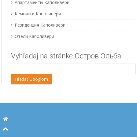
Апартаменты Каполивери
Кемпинги Каполивери
Резиденция Каполивери
Отели Каполивери
Vyhľadaj na stránke Остров Эльба