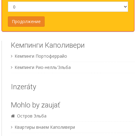
Кемпинги Каполивери
Кемпинги Портоферрайо
Кемпинги Рио-нелль'Эльба
Inzeráty
Mohlo by zaujať
Остров Эльба
Квартиры внаем Каполивери