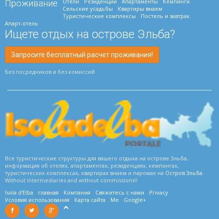
Отели
Резиденции
Апартаменты
Кемпинги
Проживание
Сельские усадьбы
Квартиры внаем
Туристические комплексы
Постель и завтрак
Апарт-отель
Ищете отдых на острове Эльба?
Запросите бесплатный расчет проживания!
Без посредников и без комиссий
Все туристические структуры для вашего отдыха на острове Эльба,
информация об отелях, апартаментах, резиденциях, кемпингах,
туристических комплексах, квартирах внаем и паромах на
Остров Эльба
.
Without intermediaries and without commissions!!
Isola d'Elba
главная
Компания
Свяжитесь с нами
Privacy
Условия использования
Карта сайта
Me
Google+