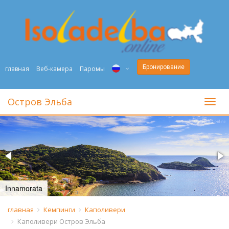
Бронирование
главная
Веб-камера
Паромы
ITA
Остров Эльба
toggl
ENG
DEU
NED
FRA
Innamorata
PYC
главная
Кемпинги
Каполивери
Каполивери Остров Эльба
DAN