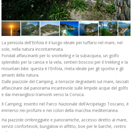
La penisola dell'Enfola è il luogo ideale per tuffarsi nel mare, nel
sole, nella natura incontaminata.
Fondali affascinanti per lo snorkeling e la subacquea, un golfo
splendido per la canoa e la vela, sentieri boscosi per il trekking e la
mountain bike: questa è l'Enfola, meta ideale per gli sportivi e gli
amanti della natura.
Dalle piazzole del Camping, a terrazze degradanti sul mare, lasciati
affascinare dal panorama incantevole sulle limpide acque del golfo
e dai meravigliosi tramonti verso la Corsica.
Il Camping, inserito nel Parco Nazionale dell'Arcipelago Toscano, è
immerso nei profumi e nei colori della macchia mediterranea.
Ha piazzole ombreggiate e panoramiche, accesso diretto al mare,
servizi confortevoli, bungalow in affitto, boe per le barche, centro