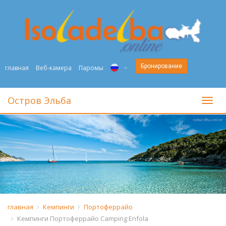
Бронирование
главная
Веб-камера
Паромы
ITA
Остров Эльба
toggl
ENG
DEU
NED
FRA
PYC
главная
Кемпинги
Портоферрайо
Кемпинги Портоферрайо Camping Enfola
DAN