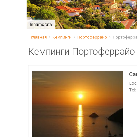
Innamorata
главная
Кемпинги
Портоферрайо
Портоферра
Кемпинги Портоферрайо
Ca
Loc.
Tel