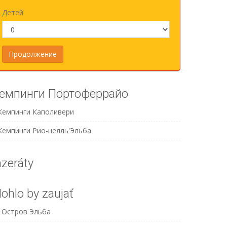
Детей
емпинги Портоферрайо
Кемпинги Каполивери
Кемпинги Рио-нелль'Эльба
nzeráty
ohlo by zaujať
Остров Эльба