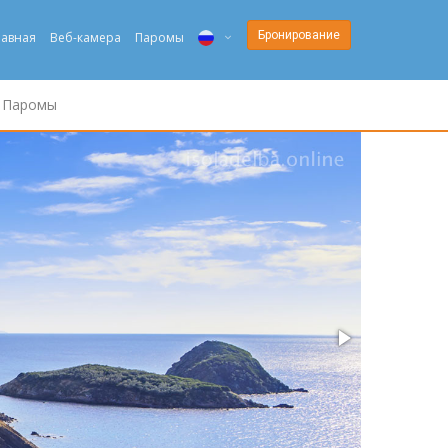
Бронирование
лавная
Веб-камера
Паромы
ITA
Паромы
ENG
DEU
NED
FRA
PYC
DAN
ESP
SLO