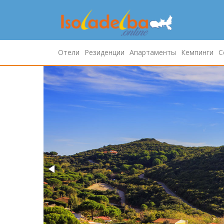
Отели
Резиденции
Апартаменты
Кемпинги
С