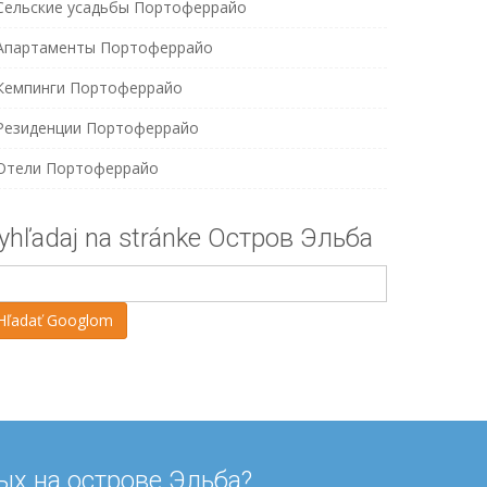
Сельские усадьбы Портоферрайо
Апартаменты Портоферрайо
Кемпинги Портоферрайо
Резиденции Портоферрайо
Отели Портоферрайо
yhľadaj na stránke Остров Эльба
ых на острове Эльба?