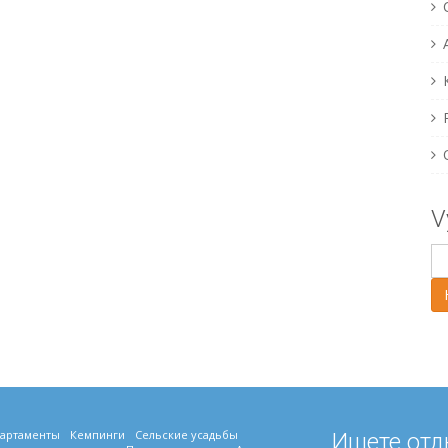
V
артаменты
Кемпинги
Сельские усадьбы
Ищете отд