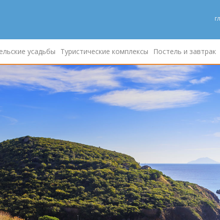
г
ельские усадьбы
Туристические комплексы
Постель и завтрак