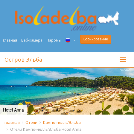
Бронирование
главная
Веб-камера
Паромы
ITA
Остров Эльба
toggl
ENG
DEU
NED
FRA
Hotel Anna
PYC
главная
Отели
Кампо-нелль'Эльба
Отели Кампо-нелль'Эльба Hotel Anna
DAN