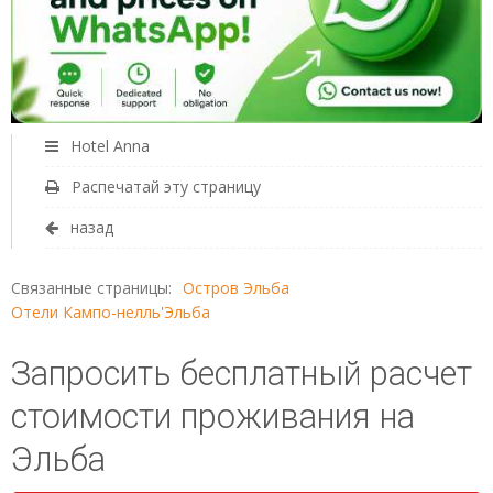
Hotel Anna
Распечатай эту страницу
назад
Связанные страницы:
Остров Эльба
Отели Кампо-нелль'Эльба
Запросить бесплатный расчет
стоимости проживания на
Эльба