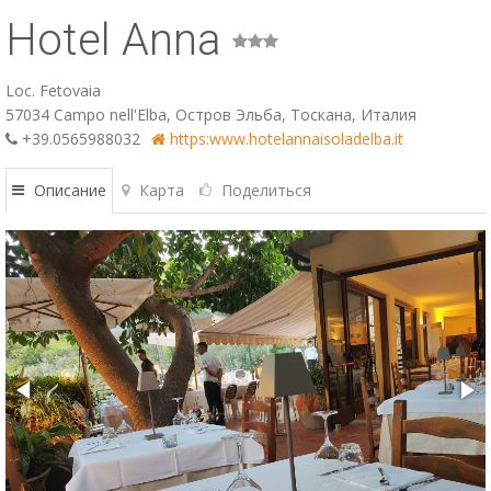
Hotel Anna
ESP
SLO
Loc. Fetovaia
57034 Campo nell'Elba, Остров Эльба, Тоскана, Италия
+39.0565988032
https:www.hotelannaisoladelba.it
Описание
Карта
Поделиться