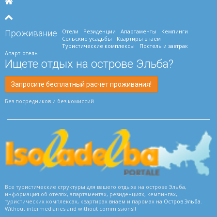
Отели
Резиденции
Апартаменты
Кемпинги
Проживание
Сельские усадьбы
Квартиры внаем
Туристические комплексы
Постель и завтрак
Апарт-отель
Ищете отдых на острове Эльба?
Запросите бесплатный расчет проживания!
Без посредников и без комиссий
Все туристические структуры для вашего отдыха на острове Эльба,
информация об отелях, апартаментах, резиденциях, кемпингах,
туристических комплексах, квартирах внаем и паромах на
Остров Эльба
.
Without intermediaries and without commissions!!