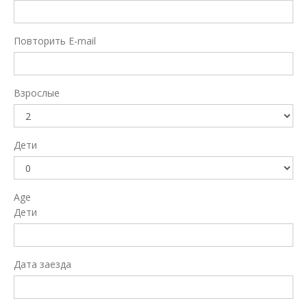
Повторить E-mail
Взрослые
Дети
Age
Дети
Дата заезда