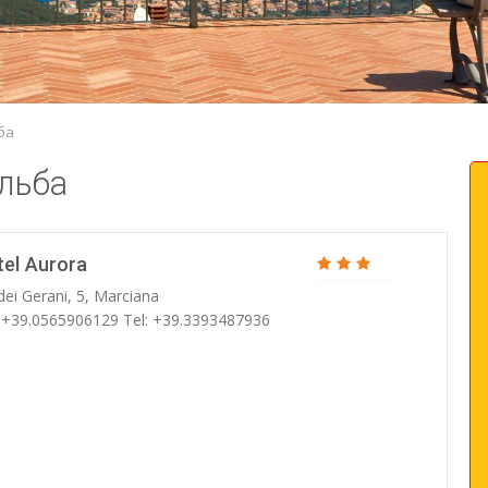
ба
льба
tel Aurora
dei Gerani, 5, Marciana
: +39.0565906129 Tel: +39.3393487936