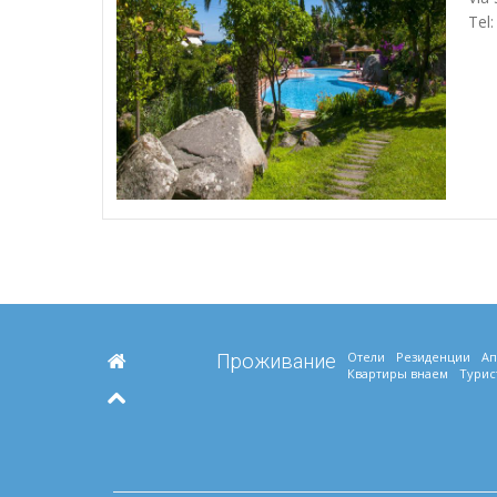
Tel
Отели
Резиденции
Ап
Проживание
Квартиры внаем
Турис