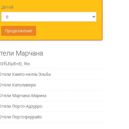
Детей
тели Марчана
ÐžÑ‚ÐµÐ»Ð¸ Rio
Отели Кампо-нелль'Эльба
Отели Каполивери
Отели Марчана-Марина
Отели Порто-Адзурро
Отели Портоферрайо