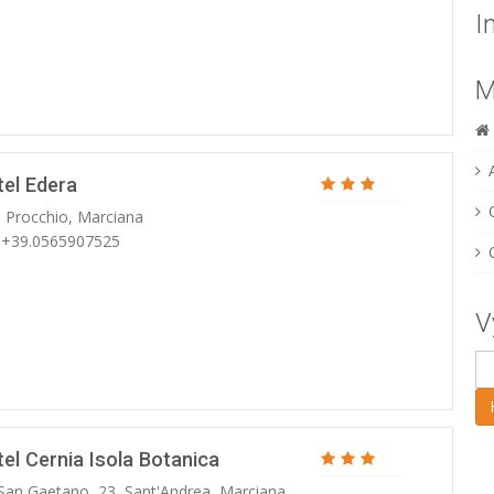
I
M
tel Edera
. Procchio, Marciana
: +39.0565907525
V
el Cernia Isola Botanica
 San Gaetano, 23, Sant'Andrea, Marciana