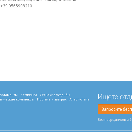
: +39.0565908210
артаменты
Кемпинги
Сельские усадьбы
Ищете отд
тические комплексы
Постель и завтрак
Апарт-отель
Запросите бес
Без посредников и 