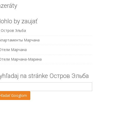
nzeráty
ohlo by zaujať
Остров Эльба
Апартаменты Марчана
Отели Марчана
Отели Марчана-Марина
yhľadaj na stránke Остров Эльба