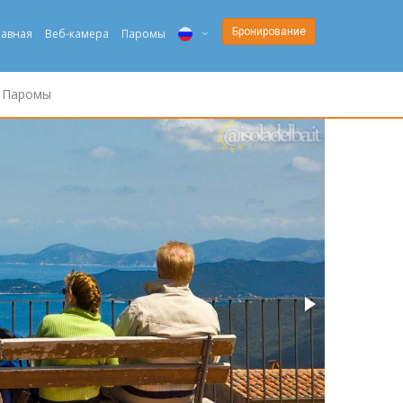
Бронирование
лавная
Веб-камера
Паромы
ITA
Паромы
ENG
DEU
NED
FRA
PYC
DAN
ESP
SLO