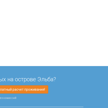
ых на острове Эльба?
платный расчет проживания!
без комиссий