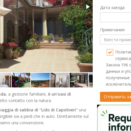
Дата заезда
Примечания
Политик
сервиса
Закона 196 
данных и уп
полученные
исключитель
nda
, a gestione familiare,
è un’oasi di
etto contatto con la natura.
iaggia di sabbia di "Lido di Capoliveri"
una
ungibile sia a piedi che in auto. Direttamente sul
bbiamo una convenzione.