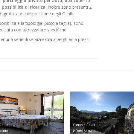
un
parcheggio privato per auto, box coperto
possibilità di ricarica
. Inoltre sono presenti 2
fi gratuita è a disposizione degli Ospiti.
nibilità e la tipologia (piccola taglia), sono
edicata con attrezzature specifiche.
r una serie di servizi extra alberghieri a prezzi
Deluxe
Camera Relax
zurro
Porto Azzurro