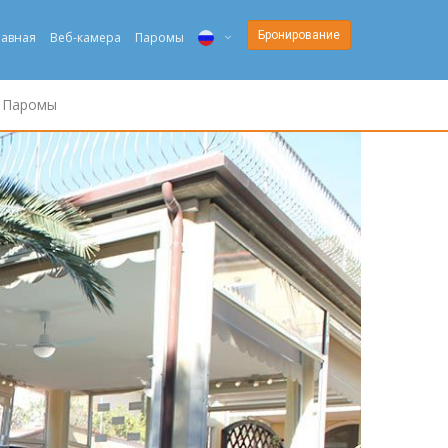
Бронирование
лавная
Веб-камера
Паромы
ITA
Паромы
ENG
DEU
NED
FRA
PYC
DAN
ESP
SLO