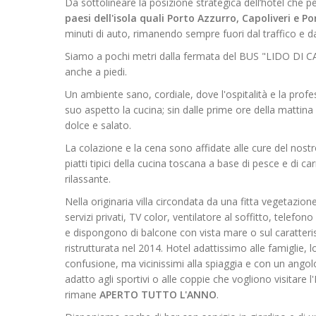
Da sottolineare la posizione strategica dell’hotel che pe
paesi dell'isola quali Porto Azzurro, Capoliveri e P
minuti di auto, rimanendo sempre fuori dal traffico e d
Siamo a pochi metri dalla fermata del BUS "LIDO DI CA
anche a piedi.
Un ambiente sano, cordiale, dove l'ospitalità e la profe
suo aspetto la cucina; sin dalle prime ore della mattina 
dolce e salato.
La colazione e la cena sono affidate alle cure del nos
piatti tipici della cucina toscana a base di pesce e di ca
rilassante.
Nella originaria villa circondata da una fitta vegetazio
servizi privati, TV color, ventilatore al soffitto, telefon
e dispongono di balcone con vista mare o sul caratterist
ristrutturata nel 2014. Hotel adattissimo alle famiglie, lon
confusione, ma vicinissimi alla spiaggia e con un angol
adatto agli sportivi o alle coppie che vogliono visitare 
rimane
APERTO TUTTO L'ANNO
.