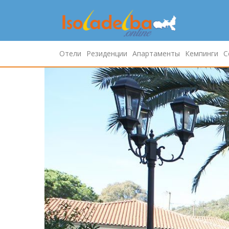
Отели
Резиденции
Апартаменты
Кемпинги
С