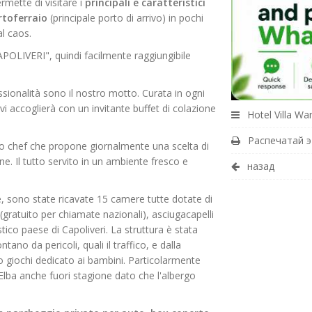
rmette di visitare i
principali e caratteristici
ortoferraio
(principale porto di arrivo) in pochi
al caos.
POLIVERI", quindi facilmente raggiungibile
ssionalità sono il nostro motto. Curata in ogni
vi accoglierà con un invitante buffet di colazione
Hotel Villa Wa
Распечатай э
tro chef che propone giornalmente una scelta di
rne. Il tutto servito in un ambiente fresco e
назад
ne, sono state ricavate 15 camere tutte dotate di
o (gratuito per chiamate nazionali), asciugacapelli
ico paese di Capoliveri. La struttura è stata
tano da pericoli, quali il traffico, e dalla
o giochi dedicato ai bambini. Particolarmente
l'Elba anche fuori stagione dato che l'albergo