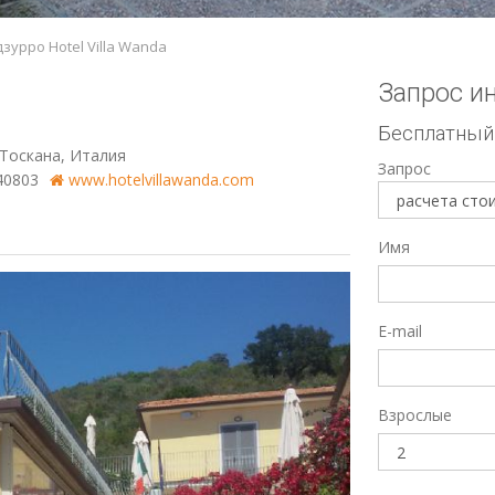
зурро Hotel Villa Wanda
Запрос ин
Бесплатный
 Тоскана, Италия
Запрос
40803
www.hotelvillawanda.com
Имя
E-mail
Взрослые