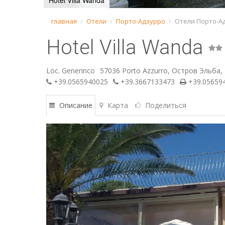
Hotel Villa Wanda
главная
Отели
Порто-Адзурро
Отели Порто-Ад
Hotel Villa Wanda
Loc. Generinco
57036 Porto Azzurro, Остров Эльба,
+39.0565940025
+39.3667133473
+39.05659
Описание
Карта
Поделиться