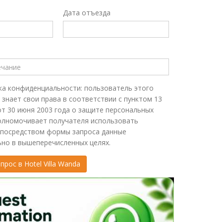
Дата отъезда
а конфиденциальности: пользователь этого
 знает свои права в соответствии с пунктом 13
от 30 июня 2003 года о защите персональных
олномочивает получателя использовать
 посредством формы запроса данные
но в вышеперечисленных целях.