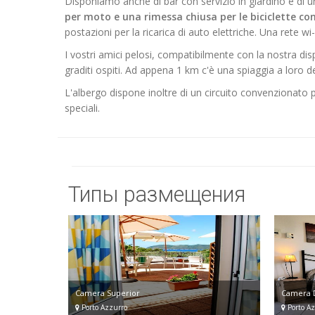
Disponiamo anche di bar con servizio in giardino e di 
per moto e una rimessa chiusa per le biciclette con 
postazioni per la ricarica di auto elettriche. Una rete wi-
I vostri amici pelosi, compatibilmente con la nostra dispo
graditi ospiti. Ad appena 1 km c'è una spiaggia a loro d
L'albergo dispone inoltre di un circuito convenzionato pe
speciali.
Типы размещения
Camera Superior
Camera 
Porto Azzurro
Porto Az