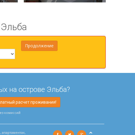
 Эльба
ых на острове Эльба?
платный расчет проживания!
без комиссий
, апартаментах,