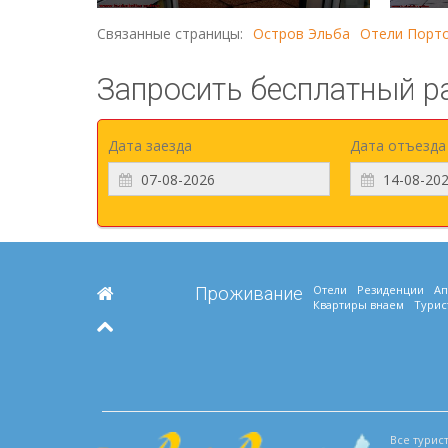
Связанные страницы:
Остров Эльба
Отели Порто
Запросить бесплатный р
Дата заезда
Дата отъезда
Отели
Резиденции
Ап
Проживание
Квартиры внаем
Турис
Все турис