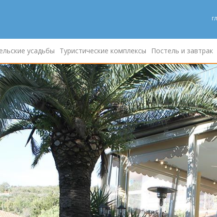
г
ельские усадьбы
Туристические комплексы
Постель и завтрак