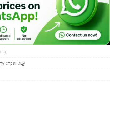
nda
ту страницу