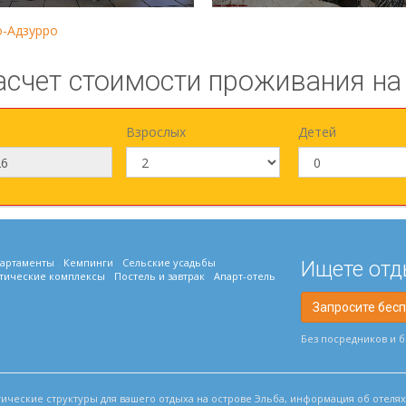
-Адзурро
асчет стоимости проживания на
Взрослых
Детей
артаменты
Кемпинги
Сельские усадьбы
Ищете отд
тические комплексы
Постель и завтрак
Апарт-отель
Запросите бес
Без посредников и 
тические структуры для вашего отдыха на острове Эльба, информация об отелях