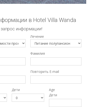
формации в Hotel Villa Wanda
 запрос информации!
Лечение
Фамилия
Повторить E-mail
Дети
Age
Дети