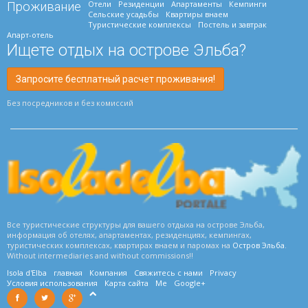
Отели
Резиденции
Апартаменты
Кемпинги
Проживание
Сельские усадьбы
Квартиры внаем
Туристические комплексы
Постель и завтрак
Апарт-отель
Ищете отдых на острове Эльба?
Запросите бесплатный расчет проживания!
Без посредников и без комиссий
Все туристические структуры для вашего отдыха на острове Эльба,
информация об отелях, апартаментах, резиденциях, кемпингах,
туристических комплексах, квартирах внаем и паромах на
Остров Эльба
.
Without intermediaries and without commissions!!
Isola d'Elba
главная
Компания
Свяжитесь с нами
Privacy
Условия использования
Карта сайта
Me
Google+