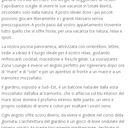
CapoBianco sceglie di vivere le sue vacanze in totale libertà,
circondato solo dalla natura. Il posto ideale dove i più piccoli
possono giocare liberamente e i grandi rilassarsi senza
preoccupazioni. A pochi passi dal vostro appartamento troverete
tutto quello che vi offre l’isola, per una vacanza tra natura, relax e
sport.
La nostra piscina panoramica, attrezzata con ombrelloni, lettini,
sedie a sdraio è il luogo ideale per il vostro relax, gustando
rinfrescanti cocktail, macedonie e freschi gelati. La sovrastante
Zona Lounge è invece un angolo perfetto per rigenerarsi dopo ore
di “mare” e di “sole” e per un aperitivo di fronte a un mare e a un
tramonto mozzafiato.
Il giardino, esposto a Sud–Est, è un balcone naturale dalla vista
mozzafiato dall’alba al tramonto, che si affaccia sul blu intenso del
mare dove domina il profumo intenso delle piante, un vero e
proprio sodalizio di aromi e colori per esaltare i vostri sensi.
Ogni angolo offre scorci diversi, da vivere e godere nel corso della
giornata. L’architettura del giardino è un gioco di linee ondulate del
terreno ornato da piante tipicamente mediterranee, declinate in