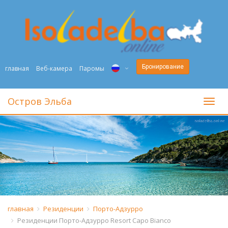
Бронирование
главная
Веб-камера
Паромы
ITA
Остров Эльба
toggl
ENG
DEU
NED
FRA
PYC
главная
Резиденции
Порто-Адзурро
Резиденции Порто-Адзурро Resort Capo Bianco
DAN