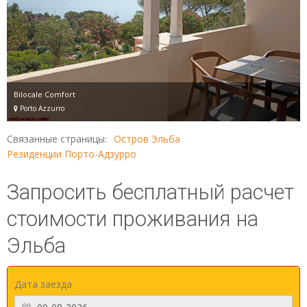
Bilocale Comfort
Porto Azzurro
Связанные страницы:
Остров Эльба
Резиденции Порто-Адзурро
Запросить бесплатный расчет
стоимости проживания на
Эльба
Дата заезда