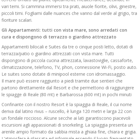
vari temi. Si cammina immersi tra prati, aiuole fiorite, olivi, ginestre,
piccoli timi. Fogliami dalle nuances che vanno dal verde al grigio, tra
fioriture scalari.
Gli Appartamenti:
tutti con vista mare, sono arredati con
cura e dispongono di terrazzo o giardino attrezzato
Appartamenti bilocali e Suites da tre o cinque posti letto, dotati di
terrazza/patio o giardino attrezzati con vista mare. Tutti
dispongono di piccola cucina attrezzata, lavastoviglie, cassaforte,
climatizzazione, telefono, TV, phon, connessione Wi-Fi, posto auto.
Le suites sono dotate di minipool esterne con idromassaggio.
Il mare può essere raggiunto a piedi tramite due sentieri che
partono direttamente dal Resort e che permettono di raggiungere
le spiagge di Reale (80 mt) e Barbarossa (600 mt) in pochi minuti
Confinante con il nostro Resort è la spiaggia di Reale, il cui nome
deriva dal latino rivus – ruscello, è lunga 120 metri e larga 22 con
un fondale roccioso. Alcune secche ai lati garantiscono piacevoli
escursioni agli appassionati di snorkeling. La spiaggia presenta un
arenile ampio formato da sabbia mista a ghiaia fine, chiara e grigia.
L’atmosfera è rilassata ed informale essendo il luogo frequentato