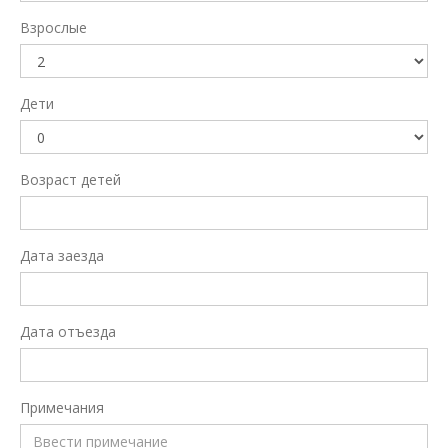
Взрослые
Дети
Возраст детей
Дата заезда
Дата отъезда
Примечания