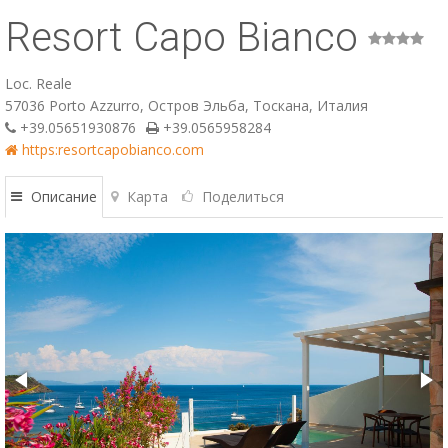
Resort Capo Bianco
ESP
SLO
Loc. Reale
57036 Porto Azzurro, Остров Эльба, Тоскана, Италия
+39.05651930876
+39.0565958284
https:resortcapobianco.com
Описание
Карта
Поделиться