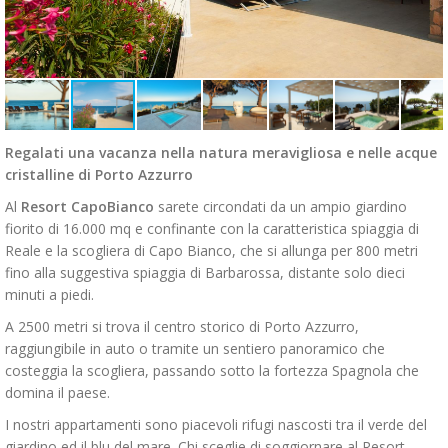
Regalati una vacanza nella natura meravigliosa e nelle acque
cristalline di Porto Azzurro
Al
Resort CapoBianco
sarete circondati da un ampio giardino
fiorito di 16.000 mq e confinante con la caratteristica spiaggia di
Reale e la scogliera di Capo Bianco, che si allunga per 800 metri
fino alla suggestiva spiaggia di Barbarossa, distante solo dieci
minuti a piedi.
A 2500 metri si trova il centro storico di Porto Azzurro,
raggiungibile in auto o tramite un sentiero panoramico che
costeggia la scogliera, passando sotto la fortezza Spagnola che
domina il paese.
I nostri appartamenti sono piacevoli rifugi nascosti tra il verde del
giardino ed il blu del mare. Chi sceglie di soggiornare al Resort