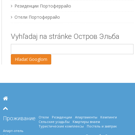
Резиденции Портоферрайо
Отели Портоферрайо
Vyhľadaj na stránke Остров Эльба
Отели
Резиденции
Апартаменты
Кемпинги
Проживание
Сельские усадьбы
Квартиры внаем
Туристические комплексы
Постель и завтрак
Апарт-отель