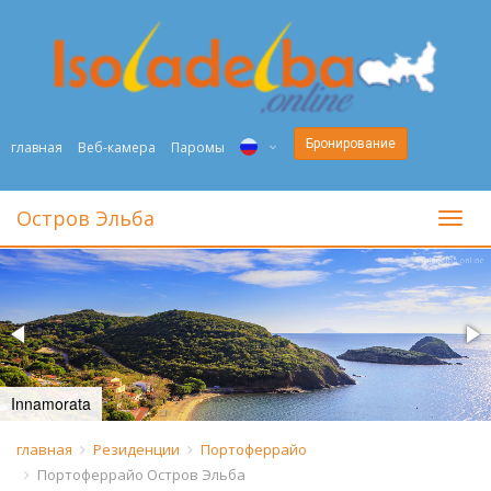
Бронирование
главная
Веб-камера
Паромы
ITA
Остров Эльба
toggl
ENG
DEU
NED
FRA
Innamorata
PYC
главная
Резиденции
Портоферрайо
Портоферрайо Остров Эльба
DAN