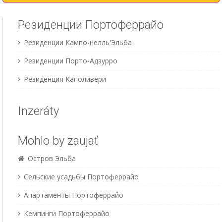
Резиденции Портоферрайо
Резиденции Кампо-нелль'Эльба
Резиденции Порто-Адзурро
Резиденция Каполивери
Inzeráty
Mohlo by zaujať
Остров Эльба
Сельские усадьбы Портоферрайо
Апартаменты Портоферрайо
Кемпинги Портоферрайо