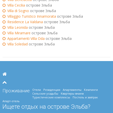
Villa Cecilia
острове Эльба
Villa di Sogno
острове Эльба
Villaggio Turistico Innamorata
острове Эльба
Residence La Valdana
острове Эльба
Villa Leonida
острове Эльба
Villa Miramare
острове Эльба
Appartamenti Villa Oda
острове Эльба
Villa Soledad
острове Эльба
Отели
Резиденции
Апартаменты
Кемпинги
Проживание
Сельские усадьбы
Квартиры внаем
Туристические комплексы
Постель и завтрак
Апарт-отель
Ищете отдых на острове Эльба?