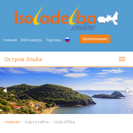
Бронирование
главная
Веб-камера
Паромы
ITA
Остров Эльба
toggl
ENG
DEU
NED
FRA
PYC
главная
Карта сайта
Isola d'Elba
DAN