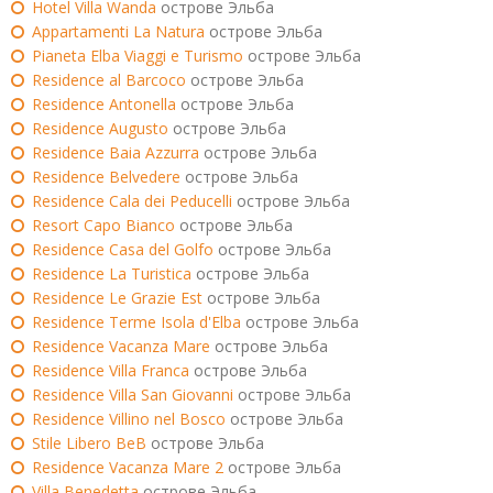
Hotel Villa Wanda
острове Эльба
Appartamenti La Natura
острове Эльба
Pianeta Elba Viaggi e Turismo
острове Эльба
Residence al Barcoco
острове Эльба
Residence Antonella
острове Эльба
Residence Augusto
острове Эльба
Residence Baia Azzurra
острове Эльба
Residence Belvedere
острове Эльба
Residence Cala dei Peducelli
острове Эльба
Resort Capo Bianco
острове Эльба
Residence Casa del Golfo
острове Эльба
Residence La Turistica
острове Эльба
Residence Le Grazie Est
острове Эльба
Residence Terme Isola d'Elba
острове Эльба
Residence Vacanza Mare
острове Эльба
Residence Villa Franca
острове Эльба
Residence Villa San Giovanni
острове Эльба
Residence Villino nel Bosco
острове Эльба
Stile Libero BeB
острове Эльба
Residence Vacanza Mare 2
острове Эльба
Villa Benedetta
острове Эльба