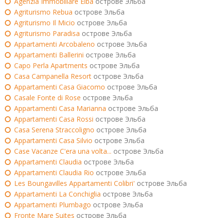
Agenzia Immobiliare Elba
острове Эльба
Agriturismo Rebua
острове Эльба
Agriturismo Il Micio
острове Эльба
Agriturismo Paradisa
острове Эльба
Appartamenti Arcobaleno
острове Эльба
Appartamenti Ballerini
острове Эльба
Capo Perla Apartments
острове Эльба
Casa Campanella Resort
острове Эльба
Appartamenti Casa Giacomo
острове Эльба
Casale Fonte di Rose
острове Эльба
Appartamenti Casa Marianna
острове Эльба
Appartamenti Casa Rossi
острове Эльба
Casa Serena Straccoligno
острове Эльба
Appartamenti Casa Silvio
острове Эльба
Case Vacanze C'era una volta...
острове Эльба
Appartamenti Claudia
острове Эльба
Appartamenti Claudia Rio
острове Эльба
Les Boungavilles Appartamenti Colibri'
острове Эльба
Appartamenti La Conchiglia
острове Эльба
Appartamenti Plumbago
острове Эльба
Fronte Mare Suites
острове Эльба