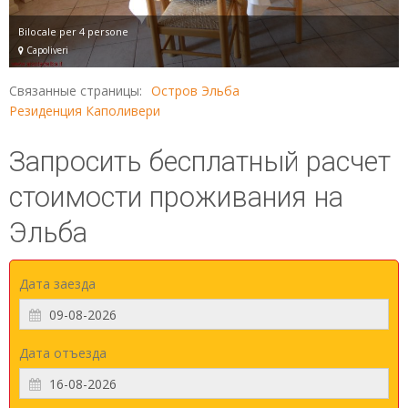
Bilocale per 4 persone
Capoliveri
Связанные страницы:
Остров Эльба
Резиденция Каполивери
Запросить бесплатный расчет
стоимости проживания на
Эльба
Дата заезда
Дата отъезда