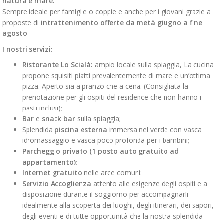
natura e mare.
Sempre ideale per famiglie o coppie e anche per i giovani grazie a
proposte di
intrattenimento offerte da metà giugno a fine
agosto.
I nostri servizi:
Ristorante Lo Scialà:
ampio locale sulla spiaggia, La cucina
propone squisiti piatti prevalentemente di mare e un’ottima
pizza. Aperto sia a pranzo che a cena. (Consigliata la
prenotazione per gli ospiti del residence che non hanno i
pasti inclusi);
Bar
e
snack bar
sulla spiaggia;
Splendida
piscina esterna
immersa nel verde con vasca
idromassaggio e vasca poco profonda per i bambini;
Parcheggio privato (1 posto auto gratuito ad
appartamento)
;
Internet gratuito
nelle aree comuni:
Servizio Accoglienza
attento alle esigenze degli ospiti e a
disposizione durante il soggiorno per accompagnarli
idealmente alla scoperta dei luoghi, degli itinerari, dei sapori,
degli eventi e di tutte opportunità che la nostra splendida