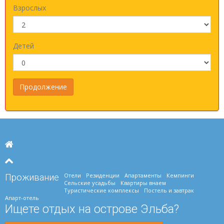
Взрослых
Детей
Отели
Резиденции
Апартаменты
Кемпинги
Проживание
Сельские усадьбы
Квартиры внаем
Туристические комплексы
Постель и завтрак
Апарт-отель
Ищете отдых на острове Эльба?