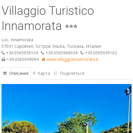
Villaggio Turistico
ESP
SLO
Innamorata
Loc. Innamorata
57031 Capoliveri, Остров Эльба, Тоскана, Италия
+39.0565939104
+39.0565968934
+39.0565939102
+39.0565939094
www.villaggioinnamorata.it
Описание
Карта
Поделиться