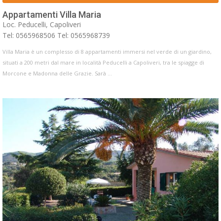
Appartamenti Villa Maria
Loc. Peducelli, Capoliveri
Tel: 0565968506 Tel: 0565968739
Villa Maria è un complesso di 8 appartamenti immersi nel verde di un giardino,
situati a 200 metri dal mare in località Peducelli a Capoliveri, tra le spiagge di
Morcone e Madonna delle Grazie. Sarà ...