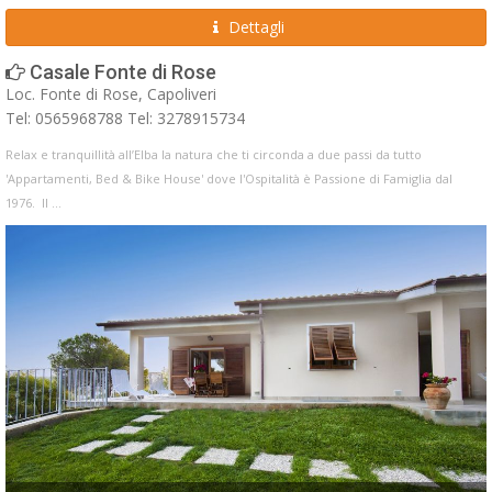
Dettagli
Casale Fonte di Rose
Loc. Fonte di Rose, Capoliveri
Tel: 0565968788 Tel: 3278915734
Relax e tranquillità all’Elba la natura che ti circonda a due passi da tutto
'Appartamenti, Bed & Bike House' dove l'Ospitalità è Passione di Famiglia dal
1976. Il ...