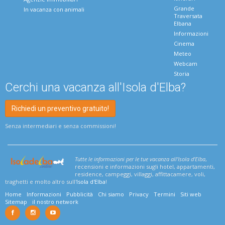
Grande
In vacanza con animali
Traversata
Elbana
Informazioni
Cinema
Meteo
Webcam
Storia
Cerchi una vacanza all'Isola d'Elba?
Richiedi un preventivo gratuito!
Senza intermediari e senza commissioni!
Tutte le informazioni per le tue vacanza all'Isola d'Elba
,
recensioni e informazioni sugli hotel, appartamenti,
residence, campeggi, villaggi, affittacamere, voli,
traghetti e molto altro sull'
Isola d'Elba
!
Home
Informazioni
Pubblicità
Chi siamo
Privacy
Termini
Siti web
Sitemap
il nostro network