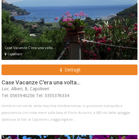
Case Vacanze C'era una volta...
Capoliveri
Dettagli
Case Vacanze C'era una volta...
Loc. Alberi, 8, Capoliveri
Tel: 0565940256 Tel: 3355376334
Immersi nel verde della macchia mediterranea, in posizione tranquilla e
panoramica con vista mare sulla baia di Porto Azzurro, a 600 mt dalla spiaggia
sabbiosa di lido di Capoliveri, (raggiungibile ...