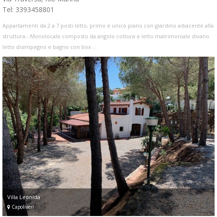
Tel: 3393458801
Appartamenti da 2 a 7 posti letto, primo e unico piano con giardino adiacente alla
struttura.- Monolocale composto da angolo cottura e letto matrimoniale divano
letto disimpegno e bagno con box ...
Villa Leonida
Capoliveri