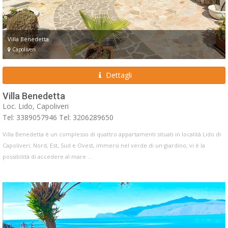
Villa Benedetta
Capoliveri
Dettagli
Villa Benedetta
Loc. Lido, Capoliveri
Tel: 3389057946 Tel: 3206289650
Villa Benedetta è un complesso di quattro appartamenti situati in località Lido di
Capoliveri: Nord, Est, Sud e Ovest, immersi nel verde di un giardino; vi è la
possibilità di accedere al mare ...