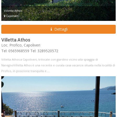
Villetta Athos
Capoliveri
Dettagli
Villetta Athos
Loc. Profico, Capoliveri
Tel: 0565968559 Tel: 3289520572
Villetta Athos a Capoliveri, trilocale con giardino vicino alla spiaggia di
NaregnoVilletta Athos è una recente e curata casa vacanze situata nella località di
Profico, in posizione tranquilla e ...