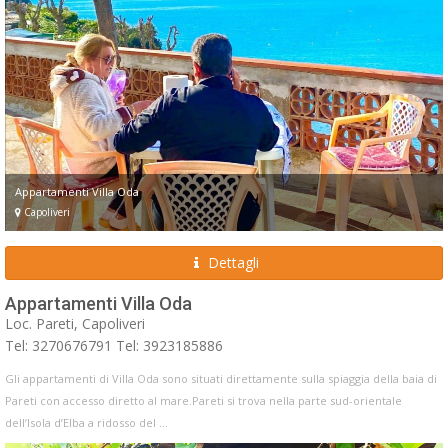
Appartamenti Villa Oda
Capoliveri
Dettagli
Appartamenti Villa Oda
Loc. Pareti, Capoliveri
Tel: 3270676791 Tel: 3923185886
Gli appartamenti di Villa Oda sono situati direttamente sulla spiaggia della baia di
Pareti con accesso diretto al mare.Pareti si trova nella parte sud-orientale
dell’Isola d’Elba a ridosso del ...