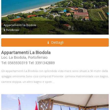
Appartamenti La Biodola
Portoferraio
Dettagli
Appartamenti La Biodola
Loc. La Biodola, Portoferraio
Tel: 0565930319 Tel: 3391342889
Gli appartamenti La Biodola con splendida vista mare sono situati a 50 metri dalla
spiaggia omonima.Sono cosi composti:Ponente: camera matrimoniale con bagno,
camera doppia, un altro bagno e open ...