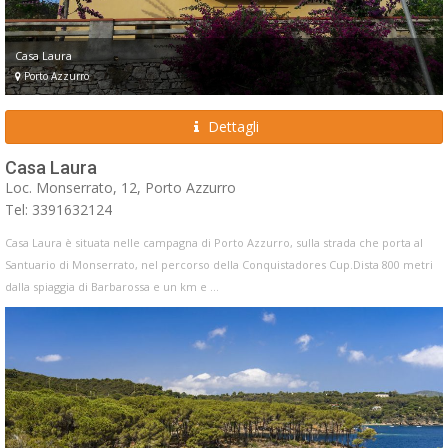
Casa Laura
Porto Azzurro
Dettagli
Casa Laura
Loc. Monserrato, 12, Porto Azzurro
Tel: 3391632124
Casa Laura è situata nelle campagna di Porto Azzurro, sulla strada che porta al
Santuario di Monserrato, nel percorso della Conquistadores Cup.Dista 800 metri
dalla spiaggia di Barbarossa e un km e ...