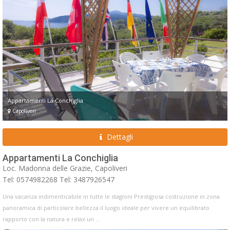
Appartamenti La Conchiglia
Capoliveri
Dettagli
Appartamenti La Conchiglia
Loc. Madonna delle Grazie, Capoliveri
Tel: 0574982268 Tel: 3487926547
Una vacanza indimenticabile in tutte le stagioni Prestigiosa costruzione in zona
panoramica di particolare bellezza il luogo ideale per vivere un equilibrato
rapporto con la natura e relax un ...