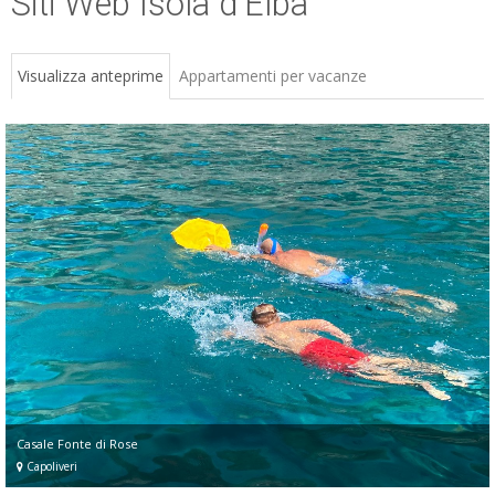
Siti Web Isola d'Elba
ESP
SLO
Visualizza anteprime
Appartamenti per vacanze
Casale Fonte di Rose
Capoliveri