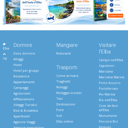
Dormire
Mangiare
Visitare
Elba
l'Elba
Dove dormire
Ristoranti
Up
Alloggi
Campo nell'Elba
Hotel
Capoliveri
Trasporti
Hotel per gruppi
Marciana
Come arrivare
Residence
Marciana Marina
Traghetti
Appartamenti
Porto Azzurro
Noleggi
Campeggi
Portoferraio
Noleggia scooter
Agriturismi
Rio Marina
Taxi
Affittacamere
Rio nell'Elba
Destinazioni
Villaggi Turistici
Cose da fare
Porti
all'Elba
Bed & Breakfast
Voli
Monumenti
Aparthotel
Elba online
Percorsi Bici
Agenzie Viaggi
Itinerari
Agenzie immobiliari