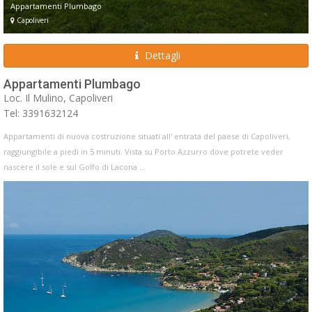
Appartamenti Plumbago
Capoliveri
Dettagli
Appartamenti Plumbago
Loc. Il Mulino, Capoliveri
Tel: 3391632124
Appartamenti di nuova costruzione situati all' entrata del paese di Capoliveri,
raggiungibile a piedi in 5 minuti. Vista su Porto Azzurro dove potrete veder
nascere il sole e sul Golfo di Lacona ...