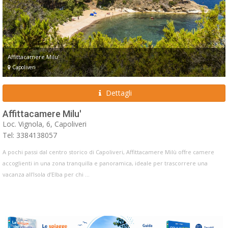
Affittacamere Milu'
Capoliveri
Dettagli
Affittacamere Milu'
Loc. Vignola, 6, Capoliveri
Tel: 3384138057
A pochi passi dal centro storico di Capoliveri, Affittacamere Milù offre camere
accoglienti in una zona tranquilla e panoramica, ideale per trascorrere una
vacanza all’Isola d’Elba per chi ...