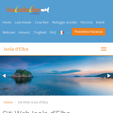
Home
Last minute
Cosa fare
Noleggio scooter
Percorsi
Eventi
Preventivo Vacanza
Webcam
Annunci
Traghetti
FAQ
ITA
Isola d'Elba
Togli
ENG
DEU
NED
FRA
PYC
Home
Siti Web Isola d'Elba
DAN