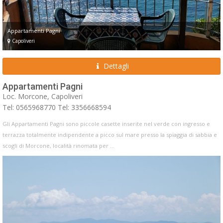
Appartamenti Pagni
Capoliveri
Dettagli
Appartamenti Pagni
Loc. Morcone, Capoliveri
Tel: 0565968770 Tel: 3356668594
Gli Appartamenti Pagni sono piccole casette inserite nel verde con ingresso e
terrazza totalmente indipendente a picco sul mare presso la spiaggia di sabbia e
scogli di Morcone, località rinomata per ...