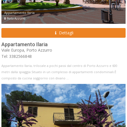
Appartamento Ilaria
Porto Azzurro
Dettagli
Appartamento Ilaria
Viale Europa, Porto Azzurro
Tel: 3382566848
Appartamento Ilaria, trilocale a pochi passi dal centro di Porto Azzurro e 600
metri dalla spiaggia.Situato in un complesso di appartamenti condominiali.È
composto da cucina soggiorno con divano ...