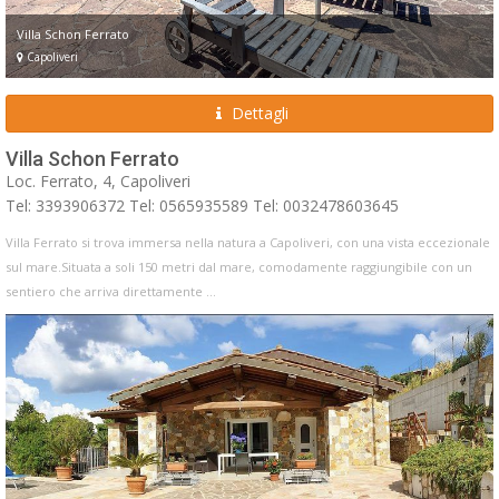
Villa Schon Ferrato
Capoliveri
Dettagli
Villa Schon Ferrato
Loc. Ferrato, 4, Capoliveri
Tel: 3393906372 Tel: 0565935589 Tel: 0032478603645
Villa Ferrato si trova immersa nella natura a Capoliveri, con una vista eccezionale
sul mare.Situata a soli 150 metri dal mare, comodamente raggiungibile con un
sentiero che arriva direttamente ...