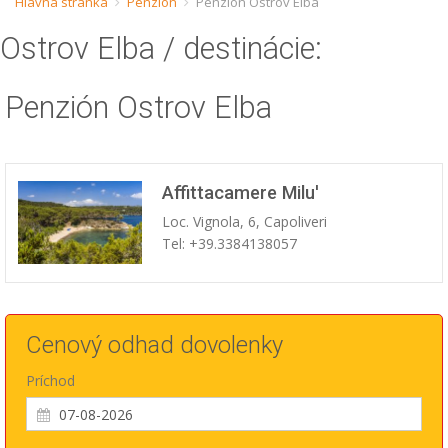
Hlavná stránka
Penzión
Penzión Ostrov Elba
ESP
Ostrov Elba
/ destinácie:
SLO
Penzión Ostrov Elba
Affittacamere Milu'
Loc. Vignola, 6, Capoliveri
Tel: +39.3384138057
Cenový odhad dovolenky
Príchod