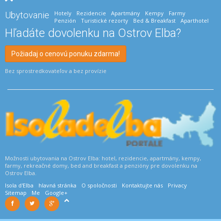
Hotely
Rezidencie
Apartmány
Kempy
Farmy
Ubytovanie
Penzión
Turistické rezorty
Bed & Breakfast
Aparthotel
Hľadáte dovolenku na Ostrov Elba?
Požiadaj o cenovú ponuku zdarma!
Bez sprostredkovateľov a bez provízie
Možnosti ubytovania na Ostrov Elba: hotel, rezidencie, apartmány, kempy,
farmy, rekreačné domy, bed and breakfast a penzióny pre dovolenku na
Ostrov Elba.
Isola d'Elba
hlavná stránka
O spoločnosti
Kontaktujte nás
Privacy
Sitemap
Me
Google+