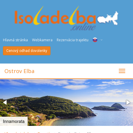
Hlavná stránka
Webkamera
Rezervácia trajektu
Cenový odhad dovolenky
ITA
ENG
Ostrov Elba
toggl
DEU
NED
FRA
PYC
Innamorata
DAN