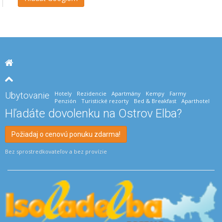
Hotely
Rezidencie
Apartmány
Kempy
Farmy
Ubytovanie
Penzión
Turistické rezorty
Bed & Breakfast
Aparthotel
Hľadáte dovolenku na Ostrov Elba?
Požiadaj o cenovú ponuku zdarma!
Bez sprostredkovateľov a bez provízie