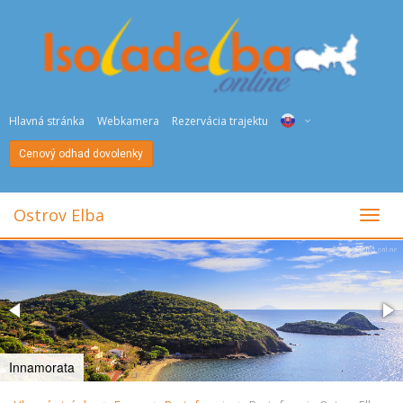
Hlavná stránka
Webkamera
Rezervácia trajektu
Cenový odhad dovolenky
ITA
ENG
Ostrov Elba
toggl
DEU
NED
FRA
PYC
Innamorata
DAN