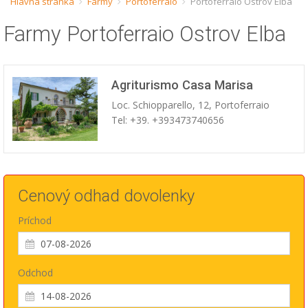
Hlavná stránka
Farmy
Portoferraio
Portoferraio Ostrov Elba
ESP
Farmy Portoferraio Ostrov Elba
SLO
Agriturismo Casa Marisa
Loc. Schiopparello, 12, Portoferraio
Tel: +39. +393473740656
Cenový odhad dovolenky
Príchod
Odchod