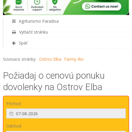
Agriturismo Paradisa
Vytlačiť stránku
Späť
Súvisiace stránky:
Ostrov Elba
Farmy Rio
Požiadaj o cenovú ponuku
dovolenky na Ostrov Elba
Príchod
Odchod