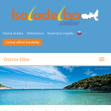
Hlavná stránka
Webkamera
Rezervácia trajektu
Cenový odhad dovolenky
ITA
ENG
Ostrov Elba
toggl
DEU
NED
FRA
PYC
DAN