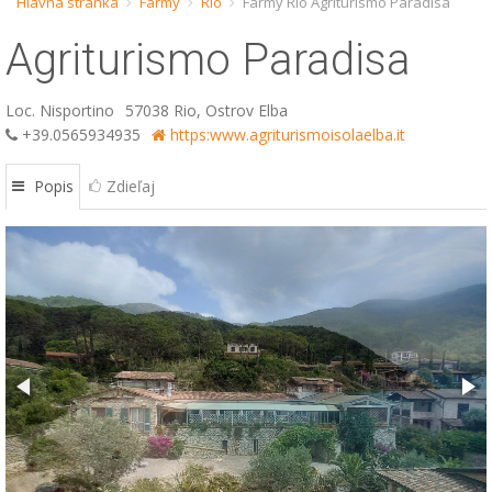
Hlavná stránka
Farmy
Rio
Farmy Rio Agriturismo Paradisa
ESP
Agriturismo Paradisa
SLO
Loc. Nisportino
57038 Rio, Ostrov Elba
+39.0565934935
https:www.agriturismoisolaelba.it
Popis
Zdieľaj