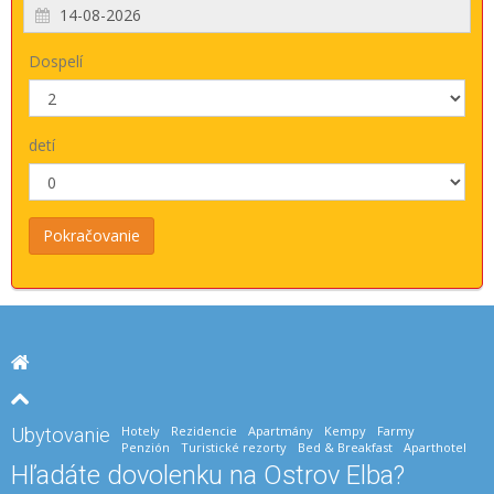
Dospelí
detí
Hotely
Rezidencie
Apartmány
Kempy
Farmy
Ubytovanie
Penzión
Turistické rezorty
Bed & Breakfast
Aparthotel
Hľadáte dovolenku na Ostrov Elba?