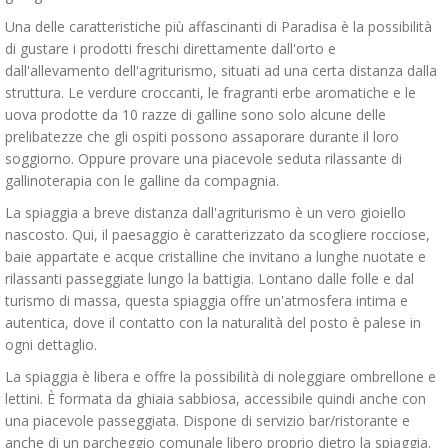
Una delle caratteristiche più affascinanti di Paradisa è la possibilità
di gustare i prodotti freschi direttamente dall'orto e
dall'allevamento dell'agriturismo, situati ad una certa distanza dalla
struttura. Le verdure croccanti, le fragranti erbe aromatiche e le
uova prodotte da 10 razze di galline sono solo alcune delle
prelibatezze che gli ospiti possono assaporare durante il loro
soggiorno. Oppure provare una piacevole seduta rilassante di
gallinoterapia con le galline da compagnia.
La spiaggia a breve distanza dall'agriturismo è un vero gioiello
nascosto. Qui, il paesaggio è caratterizzato da scogliere rocciose,
baie appartate e acque cristalline che invitano a lunghe nuotate e
rilassanti passeggiate lungo la battigia. Lontano dalle folle e dal
turismo di massa, questa spiaggia offre un'atmosfera intima e
autentica, dove il contatto con la naturalità del posto è palese in
ogni dettaglio.
La spiaggia è libera e offre la possibilità di noleggiare ombrellone e
lettini. È formata da ghiaia sabbiosa, accessibile quindi anche con
una piacevole passeggiata. Dispone di servizio bar/ristorante e
anche di un parcheggio comunale libero proprio dietro la spiaggia.