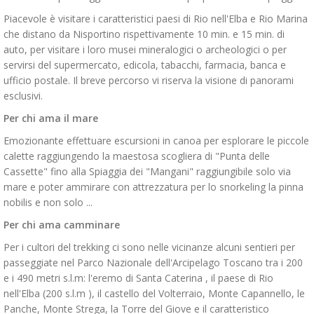
Piacevole è visitare i caratteristici paesi di Rio nell'Elba e Rio Marina
che distano da Nisportino rispettivamente 10 min. e 15 min. di
auto, per visitare i loro musei mineralogici o archeologici o per
servirsi del supermercato, edicola, tabacchi, farmacia, banca e
ufficio postale. Il breve percorso vi riserva la visione di panorami
esclusivi.
Per chi ama il mare
Emozionante effettuare escursioni in canoa per esplorare le piccole
calette raggiungendo la maestosa scogliera di "Punta delle
Cassette" fino alla Spiaggia dei "Mangani" raggiungibile solo via
mare e poter ammirare con attrezzatura per lo snorkeling la pinna
nobilis e non solo ...
Per chi ama camminare
Per i cultori del trekking ci sono nelle vicinanze alcuni sentieri per
passeggiate nel Parco Nazionale dell'Arcipelago Toscano tra i 200
e i 490 metri s.l.m: l'eremo di Santa Caterina , il paese di Rio
nell'Elba (200 s.l.m ), il castello del Volterraio, Monte Capannello, le
Panche, Monte Strega, la Torre del Giove e il caratteristico