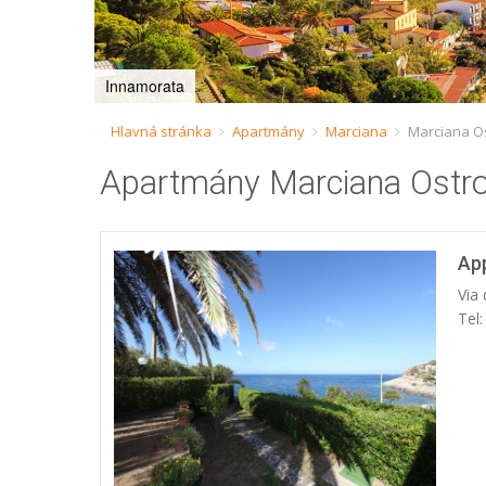
Innamorata
Hlavná stránka
Apartmány
Marciana
Marciana Os
Apartmány Marciana Ostro
Ap
Via 
Tel