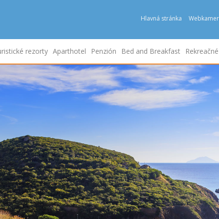
Hlavná stránka
Webkamer
ristické rezorty
Aparthotel
Penzión
Bed and Breakfast
Rekreačn