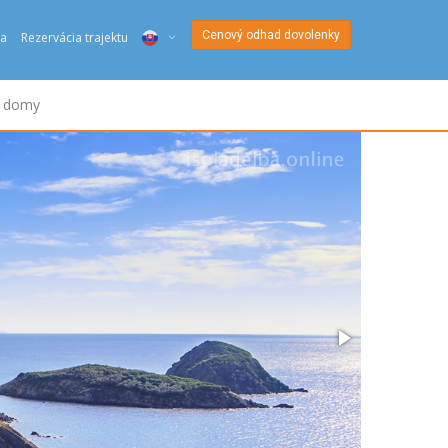
Cenový odhad dovolenky
a
Rezervácia trajektu
ITA
é domy
ENG
DEU
NED
FRA
PYC
DAN
ESP
SLO