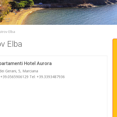
trov Elba
v Elba
partamenti Hotel Aurora
dei Gerani, 5, Marciana
: +39.0565906129 Tel: +39.3393487936