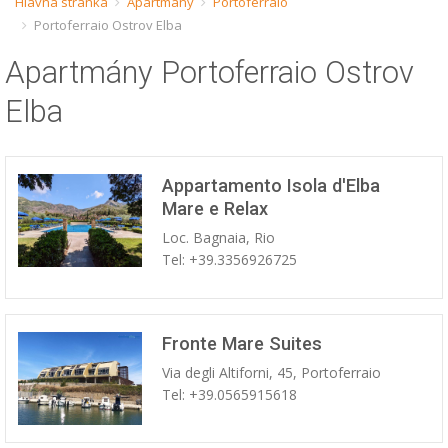
Hlavná stránka
Apartmány
Portoferraio
Portoferraio Ostrov Elba
ESP
Apartmány Portoferraio Ostrov
SLO
Elba
Appartamento Isola d'Elba
Mare e Relax
Loc. Bagnaia, Rio
Tel: +39.3356926725
Fronte Mare Suites
Via degli Altiforni, 45, Portoferraio
Tel: +39.0565915618