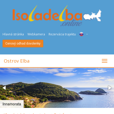
Hlavná stránka
Webkamera
Rezervácia trajektu
Cenový odhad dovolenky
ITA
ENG
Ostrov Elba
toggl
DEU
NED
FRA
PYC
Innamorata
DAN