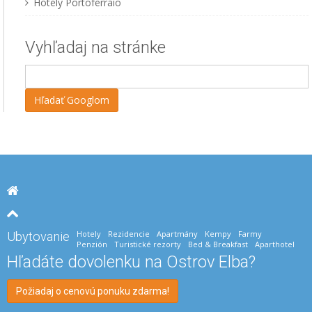
Hotely Portoferraio
Vyhľadaj na stránke
Hotely
Rezidencie
Apartmány
Kempy
Farmy
Ubytovanie
Penzión
Turistické rezorty
Bed & Breakfast
Aparthotel
Hľadáte dovolenku na Ostrov Elba?
Požiadaj o cenovú ponuku zdarma!