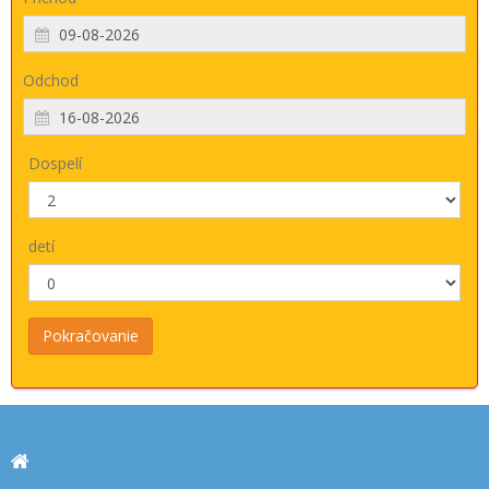
Odchod
Dospelí
detí