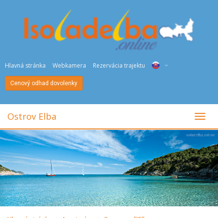
Hlavná stránka
Webkamera
Rezervácia trajektu
Cenový odhad dovolenky
ITA
ENG
Ostrov Elba
toggl
DEU
NED
FRA
PYC
DAN