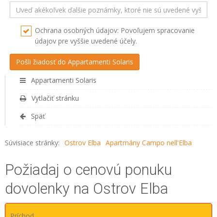
Ochrana osobných údajov: Povoľujem spracovanie
údajov pre vyššie uvedené účely.
Appartamenti Solaris
Vytlačiť stránku
Späť
Súvisiace stránky:
Ostrov Elba
Apartmány Campo nell'Elba
Požiadaj o cenovú ponuku
dovolenky na Ostrov Elba
Príchod