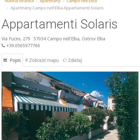
Hlavná stránka
Apartmány
Campo nell'Elba
Apartmány Campo nell'Elba Appartamenti Solaris
ESP
Appartamenti Solaris
SLO
Via Fucini, 279
57034 Campo nell'Elba, Ostrov Elba
+39.0565977766
Popis
Zobraziť mapu
Zdieľaj