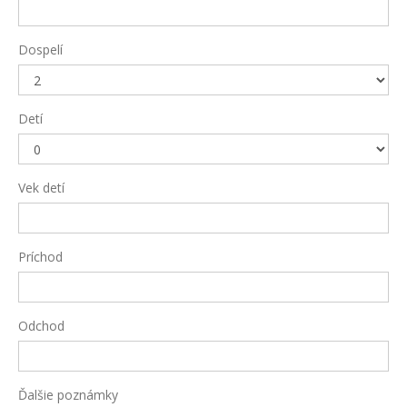
Dospelí
Detí
Vek detí
Príchod
Odchod
Ďalšie poznámky