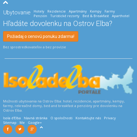
Hotely
Rezidencie
Apartmány
Kempy
Farmy
Ubytovanie
Penzión
Turistické rezorty
Bed & Breakfast
Aparthotel
Hľadáte dovolenku na Ostrov Elba?
Požiadaj o cenovú ponuku zdarma!
Bez sprostredkovateľov a bez provízie
Možnosti ubytovania na Ostrov Elba: hotel, rezidencie, apartmány, kempy,
farmy, rekreačné domy, bed and breakfast a penzióny pre dovolenku na
Ostrov Elba.
Isola d'Elba
hlavná stránka
O spoločnosti
Kontaktujte nás
Privacy
Sitemap
Me
Google+