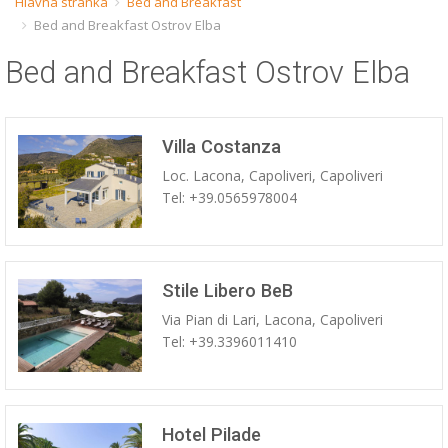
Hlavná stránka
Bed and Breakfast
Bed and Breakfast Ostrov Elba
ESP
Bed and Breakfast Ostrov Elba
SLO
Villa Costanza
Loc. Lacona, Capoliveri, Capoliveri
Tel: +39.0565978004
Stile Libero BeB
Via Pian di Lari, Lacona, Capoliveri
Tel: +39.3396011410
Hotel Pilade