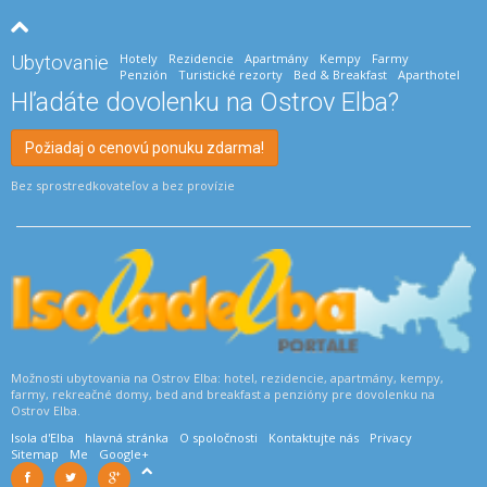
Hotely
Rezidencie
Apartmány
Kempy
Farmy
Ubytovanie
Penzión
Turistické rezorty
Bed & Breakfast
Aparthotel
Hľadáte dovolenku na Ostrov Elba?
Požiadaj o cenovú ponuku zdarma!
Bez sprostredkovateľov a bez provízie
Možnosti ubytovania na Ostrov Elba: hotel, rezidencie, apartmány, kempy,
farmy, rekreačné domy, bed and breakfast a penzióny pre dovolenku na
Ostrov Elba.
Isola d'Elba
hlavná stránka
O spoločnosti
Kontaktujte nás
Privacy
Sitemap
Me
Google+