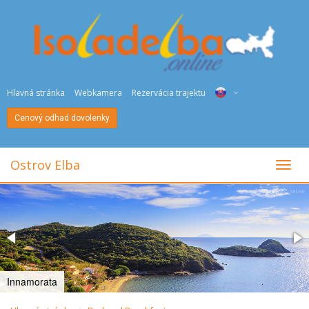
Hlavná stránka
Webkamera
Rezervácia trajektu
Cenový odhad dovolenky
ITA
ENG
Ostrov Elba
toggl
DEU
NED
FRA
PYC
Innamorata
DAN