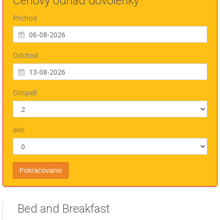
Cenový odhad dovolenky
Príchod
Odchod
Dospelí
detí
Bed and Breakfast