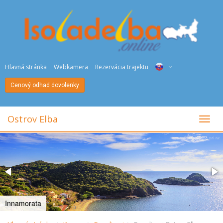
Hlavná stránka
Webkamera
Rezervácia trajektu
Cenový odhad dovolenky
ITA
ENG
Ostrov Elba
toggl
DEU
NED
FRA
PYC
Innamorata
DAN