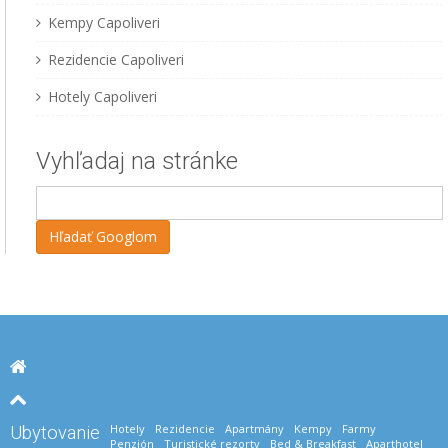
Kempy Capoliveri
Rezidencie Capoliveri
Hotely Capoliveri
Vyhľadaj na stránke
Hotely
Rezidencie
Apartmány
Kempy
Farmy
Ubytovanie
Penzión
Turistické rezorty
Bed & Breakfast
Aparthotel