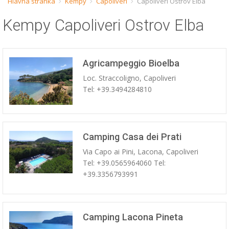
Hlavná stránka
Kempy
Capoliveri
Capoliveri Ostrov Elba
ESP
Kempy Capoliveri Ostrov Elba
SLO
Agricampeggio Bioelba
Loc. Straccoligno, Capoliveri
Tel: +39.3494284810
Camping Casa dei Prati
Via Capo ai Pini, Lacona, Capoliveri
Tel: +39.0565964060 Tel:
+39.3356793991
Camping Lacona Pineta