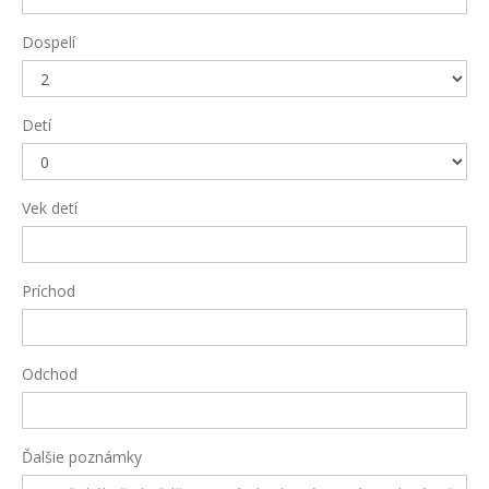
Dospelí
Detí
Vek detí
Príchod
Odchod
Ďalšie poznámky