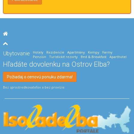
Hotely
Rezidencie
Apartmány
Kempy
Farmy
Ubytovanie
Penzión
Turistické rezorty
Bed & Breakfast
Aparthotel
Hľadáte dovolenku na Ostrov Elba?
Požiadaj o cenovú ponuku zdarma!
Bez sprostredkovateľov a bez provízie