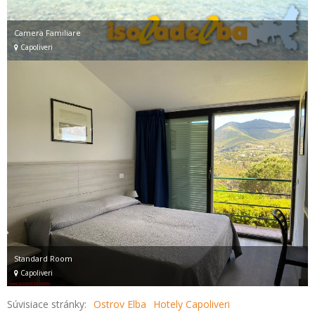
Camera Familiare
Capoliveri
Standard Room
Capoliveri
Súvisiace stránky:
Ostrov Elba
Hotely Capoliveri