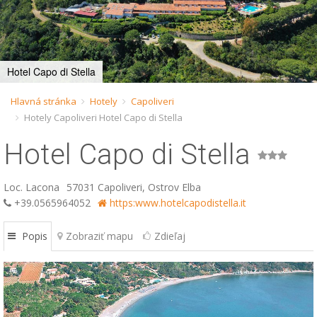
ESP
SLO
Hotel Capo di Stella
Hlavná stránka
Hotely
Capoliveri
Hotely Capoliveri Hotel Capo di Stella
Hotel Capo di Stella
Loc. Lacona
57031 Capoliveri, Ostrov Elba
+39.0565964052
https:www.hotelcapodistella.it
Popis
Zobraziť mapu
Zdieľaj