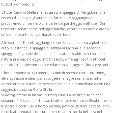
tutto il promontorio.
L’Hotel Capo di Stella si affaccia sulla spiaggia di Margidore, una
distesa di sabbia e ghiaia scura, facilmente raggiungibile
precorrendo un sentiero che parte dal parcheggio dell’hotel. Qui
troverete servizi come noleggio barche, centro escursioni e diving e
un bar ristorante convenzionato con l’hotel.
Alle spalle dell’hotel, raggiungibile con breve percorso a piedi o in
auto, si estende la spiaggia di sabbia di Lacona: è la seconda
spiaggia più grande dell’isola ed è dotata di stabilimenti balneari,
ristoranti e bar, noleggio imbarcazioni, offre agli ospiti dell'hotel
opportunità di divertimento e relax con vantaggi esclusivi e sconti.
L'hotel dispone di 34 camere, alcune di recente ristrutturazione,
altre spaziose e ideali per accogliere famiglie numerose, tutte
dotate di spazi esterni attrezzati con sedie e ombrellone e con una
suggestiva vista su Golfo Stella.
Vi accoglieremo in un’oasi di tranquillità. La nostra piscina con
solarium è l'ideale per rilassarsi sotto il sole dorato dell’isola; presso
il nostro piccolo Bar a bordo piscina, potrete gustare deliziosi drink
e cocktail preparati con cura, mentre ammirate la bellezza del