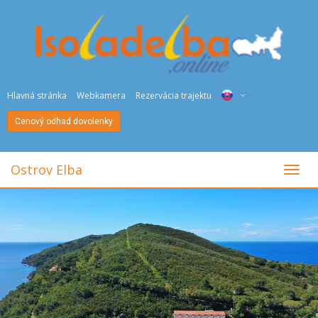
Hlavná stránka
Webkamera
Rezervácia trajektu
Cenový odhad dovolenky
ITA
ENG
Ostrov Elba
toggl
DEU
NED
FRA
PYC
DAN