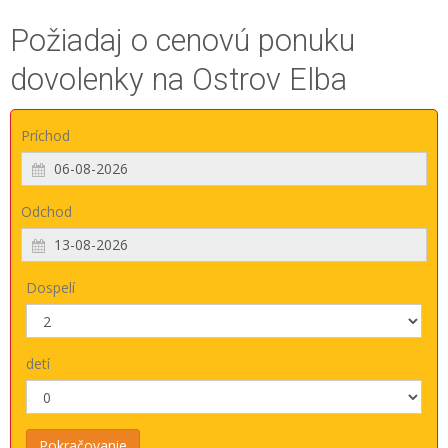
Požiadaj o cenovú ponuku
dovolenky na Ostrov Elba
Príchod
Odchod
Dospelí
detí