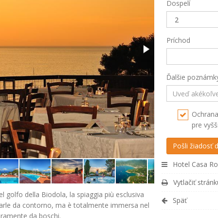
Dospelí
Príchod
Ďalšie poznámk
Ochrana
pre vyšš
Hotel Casa Ro
Vytlačiť stránk
 golfo della Biodola, la spiaggia più esclusiva
Späť
 farle da contorno, ma è totalmente immersa nel
teramente da boschi.