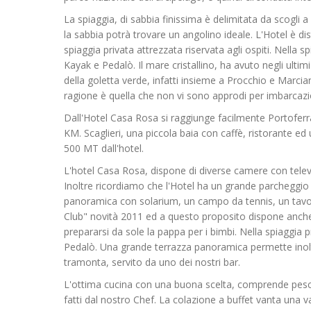
La spiaggia, di sabbia finissima è delimitata da scogli a
la sabbia potrà trovare un angolino ideale. L'Hotel è 
spiaggia privata attrezzata riservata agli ospiti. Nella s
Kayak e Pedalò. Il mare cristallino, ha avuto negli ultim
della goletta verde, infatti insieme a Procchio e Marciana
ragione è quella che non vi sono approdi per imbarcazio
Dall'Hotel Casa Rosa si raggiunge facilmente Portoferrai
KM. Scaglieri, una piccola baia con caffè, ristorante e
500 MT dall'hotel.
L'hotel Casa Rosa, dispone di diverse camere con televis
Inoltre ricordiamo che l'Hotel ha un grande parcheggio
panoramica con solarium, un campo da tennis, un tavo
Club" novità 2011 ed a questo proposito dispone anch
prepararsi da sole la pappa per i bimbi. Nella spiaggia p
Pedalò. Una grande terrazza panoramica permette inoltr
tramonta, servito da uno dei nostri bar.
L'ottima cucina con una buona scelta, comprende pesce 
fatti dal nostro Chef. La colazione a buffet vanta una v