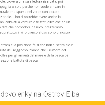
le, troverà una sala lettura riservata, poi
mpagnia o solo perchè non vuole arrivare in
ntrale, ma sparse nel verde con piccole
zionale. L'hotel potrebbe avere anche la
i coltivati a verdure e frutteti oltre che ad un
ò dire che pomodori, basilico, prezzemolo,
 soprattutto il vino bianco sfuso sono di nostra
ettari) e la posizione fa si che non si senta alcun
llità del soggiorno, tranne che il rumore del
Inoltre per gli amanti del mare e della pesca cè
sezione battute di pesca.
 dovolenky na Ostrov Elba