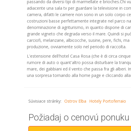
passando da diversi tipi di marmellate e brioches.Chi vuo
adiacente una sala tv per guardare la televisione in co
camera, difatti le camere non sono in un solo corpo ce
costruzioni basse perfettamente integrate nel parco na
denominazione di agriturismo, in quanto dispone di camp
grande vigneto che degrada verso il mare. Quindi si pu
carciofi, melanzane, albicocche, susine, pere, fichi, ma
produzione, ovviamente solo nel periodo di raccolta.
L'estensione dell'hotel Casa Rosa (che è di circa cinque 
rumore di auto o quant'altro possa disturbare la tranqui
mare, dei gabbiani ed il vento che passa fra gli alberi. 
una sorpresa tornando alla home page e cliccando alla 
Súvisiace stránky:
Ostrov Elba
Hotely Portoferraio
Požiadaj o cenovú ponuku