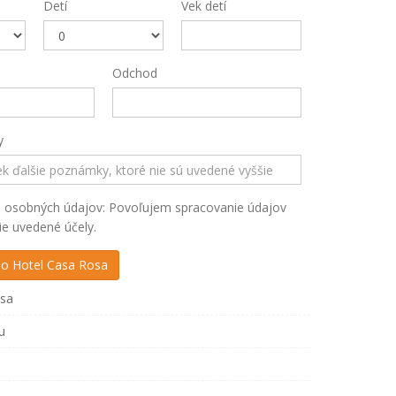
Detí
Vek detí
Odchod
y
 osobných údajov: Povoľujem spracovanie údajov
ie uvedené účely.
sa
u