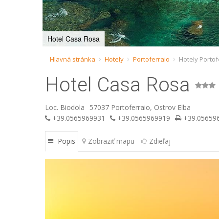
Hotel Casa Rosa
Hlavná stránka
Hotely
Portoferraio
Hotely Portof
Hotel Casa Rosa
Loc. Biodola
57037 Portoferraio, Ostrov Elba
+39.0565969931
+39.0565969919
+39.05659
Popis
Zobraziť mapu
Zdieľaj