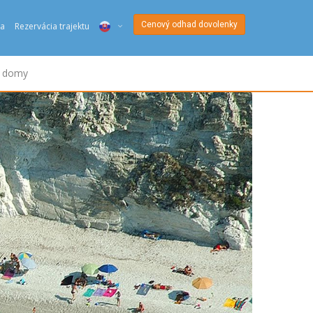
Cenový odhad dovolenky
a
Rezervácia trajektu
ITA
é domy
ENG
DEU
NED
FRA
PYC
DAN
ESP
SLO