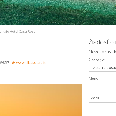
erraio Hotel Casa Rosa
Žiadosť o
Nezáväzný do
Žiadosť o:
69857
www.elbasolare.it
Meno
E-mail