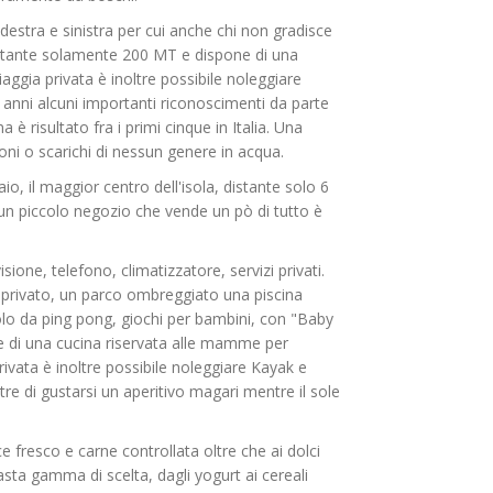
 destra e sinistra per cui anche chi non gradisce
distante solamente 200 MT e dispone di una
piaggia privata è inoltre possibile noleggiare
i anni alcuni importanti riconoscimenti da parte
 è risultato fra i primi cinque in Italia. Una
ni o scarichi di nessun genere in acqua.
o, il maggior centro dell'isola, distante solo 6
d un piccolo negozio che vende un pò di tutto è
ione, telefono, climatizzatore, servizi privati.
 privato, un parco ombreggiato una piscina
lo da ping pong, giochi per bambini, con "Baby
e di una cucina riservata alle mamme per
rivata è inoltre possibile noleggiare Kayak e
e di gustarsi un aperitivo magari mentre il sole
fresco e carne controllata oltre che ai dolci
asta gamma di scelta, dagli yogurt ai cereali