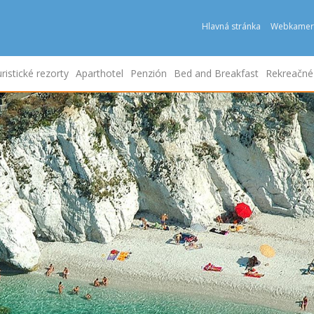
Hlavná stránka
Webkamer
ristické rezorty
Aparthotel
Penzión
Bed and Breakfast
Rekreačn