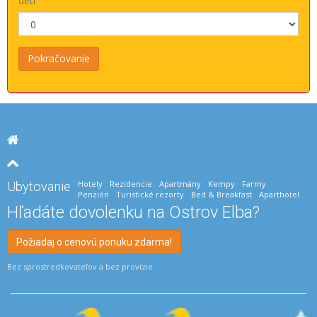
detí
Hotely
Rezidencie
Apartmány
Kempy
Farmy
Ubytovanie
Penzión
Turistické rezorty
Bed & Breakfast
Aparthotel
Hľadáte dovolenku na Ostrov Elba?
Požiadaj o cenovú ponuku zdarma!
Bez sprostredkovateľov a bez provízie