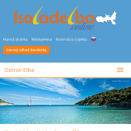
Hlavná stránka
Webkamera
Rezervácia trajektu
Cenový odhad dovolenky
ITA
ENG
Ostrov Elba
toggl
DEU
NED
FRA
PYC
DAN