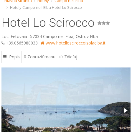
Hlavná stránka
Hotely
Campo nell'Elba
Hotely Campo nell'Elba Hotel Lo Scirocco
ESP
Hotel Lo Scirocco
SLO
Loc. Fetovaia
57034 Campo nell'Elba, Ostrov Elba
+39.0565988033
www.hotellosciroccoisolaelba.it
Popis
Zobraziť mapu
Zdieľaj