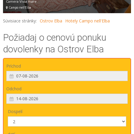
Camera Vista mare
Campo nell'Elba
Súvisiace stránky:
Ostrov Elba
Hotely Campo nell'Elba
Požiadaj o cenovú ponuku
dovolenky na Ostrov Elba
Príchod
Odchod
Dospelí