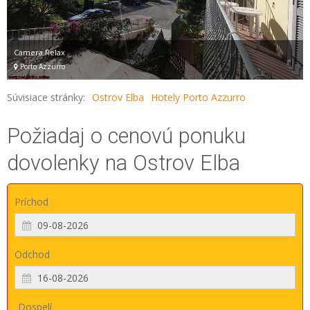
Camera Relax
Porto Azzurro
Súvisiace stránky:
Ostrov Elba
Hotely Porto Azzurro
Požiadaj o cenovú ponuku
dovolenky na Ostrov Elba
Príchod
Odchod
Dospelí