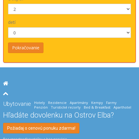
detí
Hotely
Rezidencie
Apartmány
Kempy
Farmy
Ubytovanie
Penzión
Turistické rezorty
Bed & Breakfast
Aparthotel
Hľadáte dovolenku na Ostrov Elba?
Požiadaj o cenovú ponuku zdarma!
Bez sprostredkovateľov a bez provízie