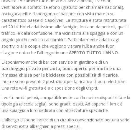
ricavate 15 camere tutte dotate di servizi privati, TV color,
ventilatore al soffitto, telefono (gratuito per chiamate nazionali),
asciugacapelli e dispongono di balcone con vista mare o sul
caratteristico paese di Capoliveri. La struttura è stata ristrutturata
nel 2014. Hotel adattissimo alle famiglie, lontano da pericoli, quali il
traffico, e dalla confusione, ma vicinissimi alla spiaggia e con un
angolo giochi dedicato ai bambini. Particolarmente adatto agli
sportivi o alle coppie che vogliono visitare l'Elba anche fuori
stagione dato che l'albergo rimane
APERTO TUTTO L'ANNO
.
Disponiamo anche di bar con servizio in giardino e di un
parcheggio privato per auto, box coperto per moto e una
rimessa chiusa per le biciclette con possibilità di ricarica
.
Inoltre sono presenti 2 postazioni per la ricarica di auto elettriche.
Una rete wi-fi gratuita è a disposizione degli Ospiti.
I vostri amici pelosi, compatibilmente con la nostra disponibilità e la
tipologia (piccola taglia), sono graditi ospiti. Ad appena 1 km c'è
una spiaggia a loro dedicata con attrezzature specifiche.
L'albergo dispone inoltre di un circuito convenzionato per una serie
di servizi extra alberghieri a prezzi speciali.