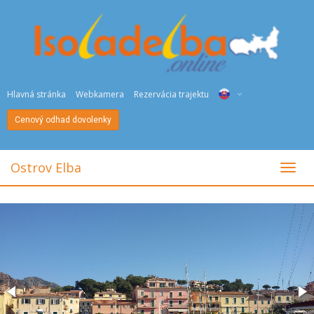
Hlavná stránka
Webkamera
Rezervácia trajektu
Cenový odhad dovolenky
ITA
ENG
Ostrov Elba
toggl
DEU
NED
FRA
PYC
DAN