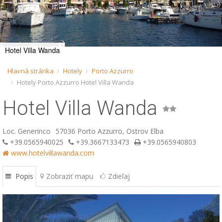
ESP
SLO
Hotel Villa Wanda
Hlavná stránka
Hotely
Porto Azzurro
Hotely Porto Azzurro Hotel Villa Wanda
Hotel Villa Wanda
Loc. Generinco
57036 Porto Azzurro, Ostrov Elba
+39.0565940025
+39.3667133473
+39.0565940803
www.hotelvillawanda.com
Popis
Zobraziť mapu
Zdieľaj