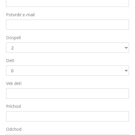
Potvrdiť e-mail
Dospelí
Detí
Vek detí
Príchod
Odchod