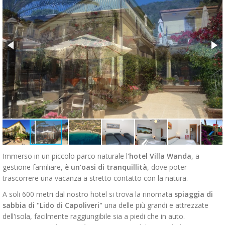
Immerso in un piccolo parco naturale l'
hotel Villa Wanda
, a
gestione familiare,
è un’oasi di tranquillità
, dove poter
trascorrere una vacanza a stretto contatto con la natura.
A soli 600 metri dal nostro hotel si trova la rinomata
spiaggia di
sabbia di "Lido di Capoliveri"
una delle più grandi e attrezzate
dell'isola, facilmente raggiungibile sia a piedi che in auto.