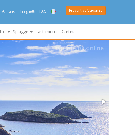
Preventivo Vacanza
Annunci
Traghetti
FAQ
ITA
ltro
Spiagge
Last minute
Cartina
ENG
DEU
NED
FRA
PYC
DAN
ESP
SLO