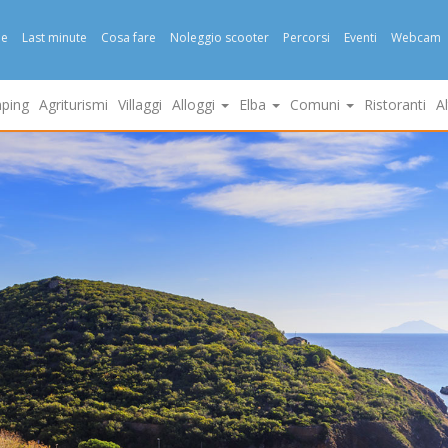
e
Last minute
Cosa fare
Noleggio scooter
Percorsi
Eventi
Webcam
ping
Agriturismi
Villaggi
Alloggi
Elba
Comuni
Ristoranti
A