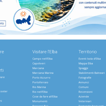
re
Visitare l'Elba
Territorio
Campo nell'Elba
Eventi Isola d'Elba
Capoliveri
Mappa Elba
Marciana
Spiagge
ti
Marciana Marina
Stabilimenti Balneari
vare
Porto Azzurro
Fotografie
Portoferraio
Annunci
Rio Marina
Comuni
cooter
Rio nell'Elba
Recensioni
Cose da fare all'Elba
Aziende
ni
Monumenti
Veterinari
Percorsi Bici
Domande frequenti