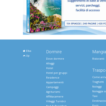
Elba
Dormire
Mangia
Up
Dove dormire
Ristoranti
Alloggi
Hotel
Traspor
Hotel per gruppi
Come arri
Residence
Traghetti
Appartamenti
Noleggi
Campeggi
Noleggia s
Agriturismi
Taxi
Affittacamere
Destinazio
Villaggi Turistici
Porti
Bed & Breakfast