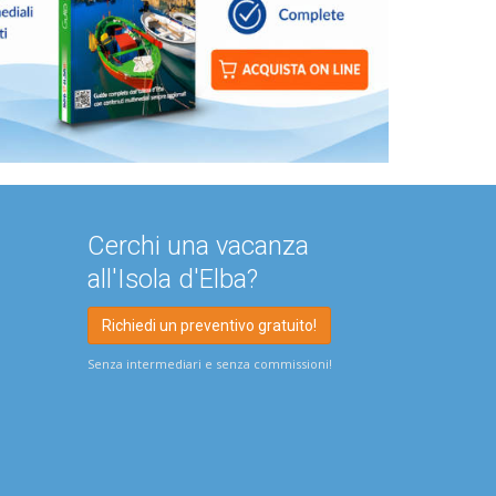
Cerchi una vacanza
all'Isola d'Elba?
Richiedi un preventivo gratuito!
Senza intermediari e senza commissioni!