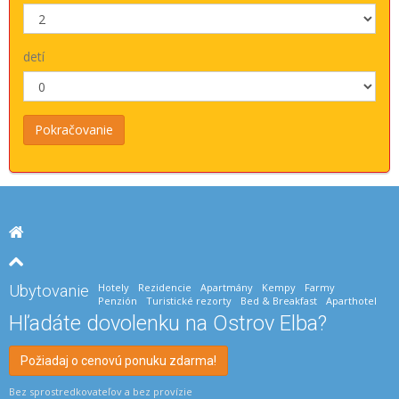
detí
Hotely
Rezidencie
Apartmány
Kempy
Farmy
Ubytovanie
Penzión
Turistické rezorty
Bed & Breakfast
Aparthotel
Hľadáte dovolenku na Ostrov Elba?
Požiadaj o cenovú ponuku zdarma!
Bez sprostredkovateľov a bez provízie