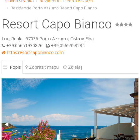
Hlavná stránka
Rezidencie
Porto Azzurro
Rezidencie Porto Azzurro Resort Capo Bianco
ESP
Resort Capo Bianco
SLO
Loc. Reale
57036 Porto Azzurro, Ostrov Elba
+39.05651930876
+39.0565958284
https:resortcapobianco.com
Popis
Zobraziť mapu
Zdieľaj