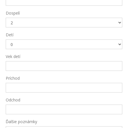
Dospelí
Detí
Vek detí
Príchod
Odchod
Ďalšie poznámky