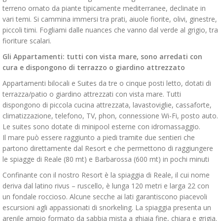
terreno ornato da piante tipicamente mediterranee, declinate in
vari temi. Si cammina immersi tra prati, aiuole fiorite, olivi, ginestre,
piccoli timi. Fogliami dalle nuances che vanno dal verde al grigio, tra
fioriture scalari.
Gli Appartamenti:
tutti con vista mare, sono arredati con
cura e dispongono di terrazzo o giardino attrezzato
Appartamenti bilocali e Suites da tre o cinque posti letto, dotati di
terrazza/patio o giardino attrezzati con vista mare. Tutti
dispongono di piccola cucina attrezzata, lavastoviglie, cassaforte,
climatizzazione, telefono, TV, phon, connessione Wi-Fi, posto auto.
Le suites sono dotate di minipool esterne con idromassaggio.
Il mare può essere raggiunto a piedi tramite due sentieri che
partono direttamente dal Resort e che permettono di raggiungere
le spiagge di Reale (80 mt) e Barbarossa (600 mt) in pochi minuti
Confinante con il nostro Resort è la spiaggia di Reale, il cui nome
deriva dal latino rivus – ruscello, è lunga 120 metri e larga 22 con
un fondale roccioso. Alcune secche ai lati garantiscono piacevoli
escursioni agli appassionati di snorkeling. La spiaggia presenta un
arenile ampio formato da sabbia mista a ghiaia fine, chiara e grigia.