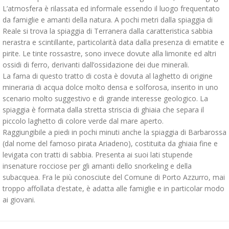
L’atmosfera è rilassata ed informale essendo il luogo frequentato
da famiglie e amanti della natura. A pochi metri dalla spiaggia di
Reale si trova la spiaggia di Terranera dalla caratteristica sabbia
nerastra e scintillante, particolarità data dalla presenza di ematite e
pirite. Le tinte rossastre, sono invece dovute alla limonite ed altri
ossidi di ferro, derivanti dall’ossidazione dei due minerali.
La fama di questo tratto di costa è dovuta al laghetto di origine
mineraria di acqua dolce molto densa e solforosa, inserito in uno
scenario molto suggestivo e di grande interesse geologico. La
spiaggia è formata dalla stretta striscia di ghiaia che separa il
piccolo laghetto di colore verde dal mare aperto.
Raggiungibile a piedi in pochi minuti anche la spiaggia di Barbarossa
(dal nome del famoso pirata Ariadeno), costituita da ghiaia fine e
levigata con tratti di sabbia. Presenta ai suoi lati stupende
insenature rocciose per gli amanti dello snorkeling e della
subacquea. Fra le più conosciute del Comune di Porto Azzurro, mai
troppo affollata d’estate, è adatta alle famiglie e in particolar modo
ai giovani.