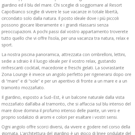
giardino ed il blu del mare. Chi sceglie di soggiornare al Resort
CapoBianco sceglie di vivere le sue vacanze in totale libertà,
circondato solo dalla natura. Il posto ideale dove i più piccoli
possono giocare liberamente e i grandi rilassarsi senza
preoccupazioni. A pochi passi dal vostro appartamento troverete
tutto quello che vi offre l’isola, per una vacanza tra natura, relax e
sport.
La nostra piscina panoramica, attrezzata con ombrelloni, lettini,
sedie a sdraio è il luogo ideale per il vostro relax, gustando
rinfrescanti cocktail, macedonie e freschi gelati. La sovrastante
Zona Lounge è invece un angolo perfetto per rigenerarsi dopo ore
di “mare” e di “sole” e per un aperitivo di fronte a un mare e a un
tramonto mozzafiato.
Il giardino, esposto a Sud–Est, è un balcone naturale dalla vista
mozzafiato dall’alba al tramonto, che si affaccia sul blu intenso del
mare dove domina il profumo intenso delle piante, un vero e
proprio sodalizio di aromi e colori per esaltare i vostri sensi.
Ogni angolo offre scorci diversi, da vivere e godere nel corso della
giornata. L’architettura del giardino è un gioco di linee ondulate del