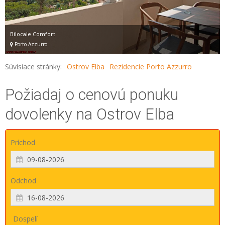
Bilocale Comfort
Porto Azzurro
Súvisiace stránky:
Ostrov Elba
Rezidencie Porto Azzurro
Požiadaj o cenovú ponuku
dovolenky na Ostrov Elba
Príchod
Odchod
Dospelí