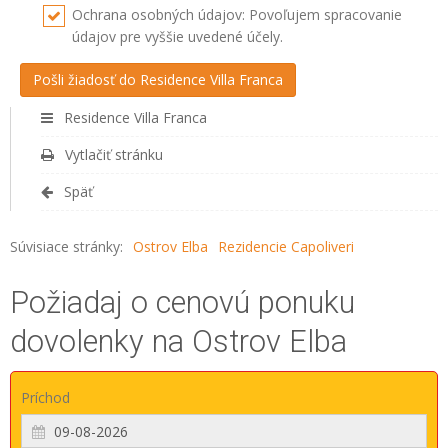
Ochrana osobných údajov: Povoľujem spracovanie
údajov pre vyššie uvedené účely.
Residence Villa Franca
Vytlačiť stránku
Späť
Súvisiace stránky:
Ostrov Elba
Rezidencie Capoliveri
Požiadaj o cenovú ponuku
dovolenky na Ostrov Elba
Príchod