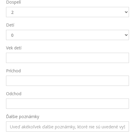
Dospelí
Detí
Vek detí
Príchod
Odchod
Ďalšie poznámky