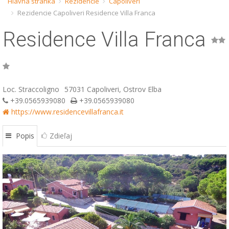
Hlavná stránka
Rezidencie
Capoliveri
Rezidencie Capoliveri Residence Villa Franca
ESP
Residence Villa Franca
SLO
Loc. Straccoligno
57031 Capoliveri, Ostrov Elba
+39.0565939080
+39.0565939080
https://www.residencevillafranca.it
Popis
Zdieľaj