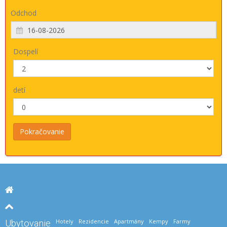
Odchod
Dospelí
detí
Hotely
Rezidencie
Apartmány
Kempy
Farmy
Ubytovanie