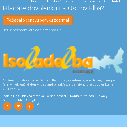
Penzión
Turistické rezorty
Bed & Breakfast
Aparthotel
Hľadáte dovolenku na Ostrov Elba?
Požiadaj o cenovú ponuku zdarma!
Bez sprostredkovateľov a bez provízie
Možnosti ubytovania na Ostrov Elba: hotel, rezidencie, apartmány, kempy,
farmy, rekreačné domy, bed and breakfast a penzióny pre dovolenku na
Ostrov Elba.
Isola d'Elba
hlavná stránka
O spoločnosti
Kontaktujte nás
Privacy
Sitemap
Me
Google+