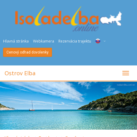
Hlavná stránka
Webkamera
Rezervácia trajektu
Cenový odhad dovolenky
ITA
ENG
Ostrov Elba
toggl
DEU
NED
FRA
PYC
DAN