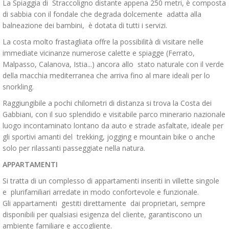
La Spiaggia di Straccoligno distante appena 250 metri, è composta
di sabbia con il fondale che degrada dolcemente adatta alla
balneazione dei bambini, è dotata di tutti i servizi.
La costa molto frastagliata offre la possibilità di visitare nelle
immediate vicinanze numerose calette e spiagge (Ferrato,
Malpasso, Calanova, Istia...) ancora allo stato naturale con il verde
della macchia mediterranea che arriva fino al mare ideali per lo
snorkling.
Raggiungibile a pochi chilometri di distanza si trova la Costa dei
Gabbiani, con il suo splendido e visitabile parco minerario nazionale
luogo incontaminato lontano da auto e strade asfaltate, ideale per
gli sportivi amanti del trekking, jogging e mountain bike o anche
solo per rilassanti passeggiate nella natura.
APPARTAMENTI
Si tratta di un complesso di appartamenti inseriti in villette singole
e plurifamiliari arredate in modo confortevole e funzionale.
Gli appartamenti gestiti direttamente dai proprietari, sempre
disponibili per qualsiasi esigenza del cliente, garantiscono un
ambiente familiare e accogliente.