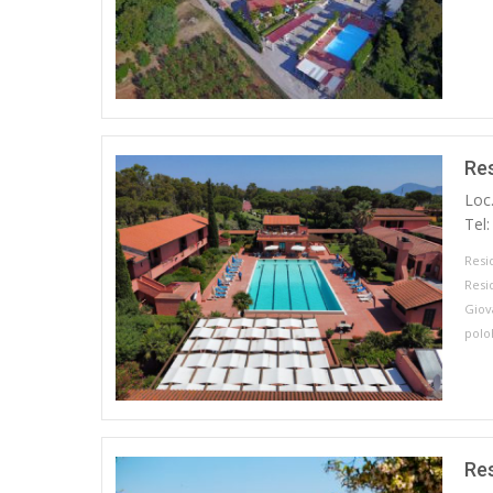
Res
Loc
Tel
Resi
Resi
Giov
polo
Re