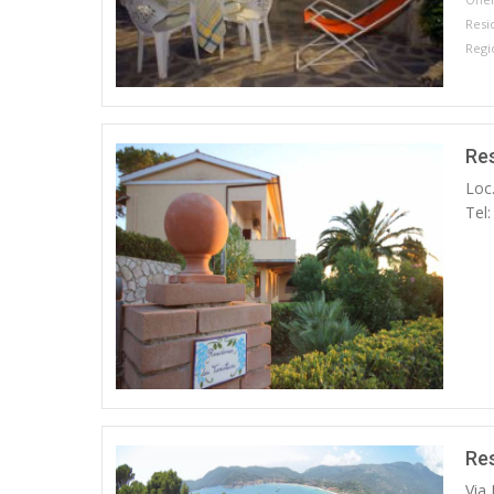
Resi
Regi
Res
Loc
Tel
Re
Via 