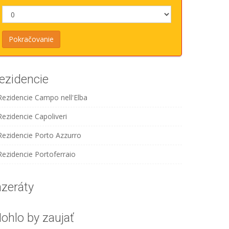
ezidencie
Rezidencie Campo nell'Elba
Rezidencie Capoliveri
Rezidencie Porto Azzurro
Rezidencie Portoferraio
nzeráty
ohlo by zaujať