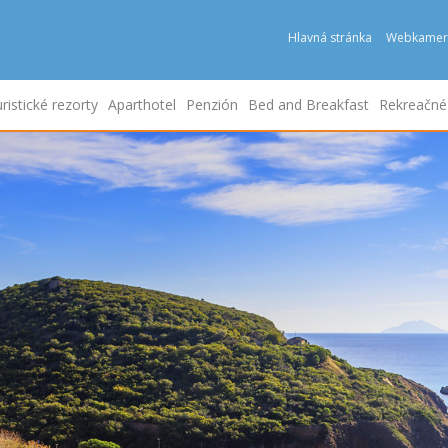
Hlavná stránka
Webkamer
ristické rezorty
Aparthotel
Penzión
Bed and Breakfast
Rekreačn