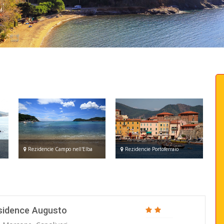
Rezidencie Campo nell'Elba
Rezidencie Portoferraio
sidence Augusto