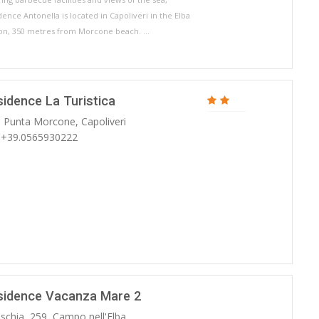
dence Antonella is located in Capoliveri in the Elba
on, 350 metres from Morcone beach. ...
idence La Turistica
. Punta Morcone, Capoliveri
: +39.0565930222
sidence Vacanza Mare 2
Ischia, 259, Campo nell'Elba