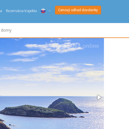
Cenový odhad dovolenky
a
Rezervácia trajektu
ITA
é domy
ENG
DEU
NED
FRA
PYC
DAN
ESP
SLO