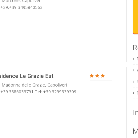
. Morcone, Capoliveri
: +39.+39 3495840563
R
sidence Le Grazie Est
. Madonna delle Grazie, Capoliveri
: +39.3386033791 Tel: +39.3299339309
I
M