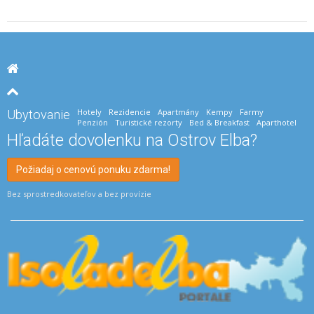
Hotely
Rezidencie
Apartmány
Kempy
Farmy
Ubytovanie
Penzión
Turistické rezorty
Bed & Breakfast
Aparthotel
Hľadáte dovolenku na Ostrov Elba?
Požiadaj o cenovú ponuku zdarma!
Bez sprostredkovateľov a bez provízie