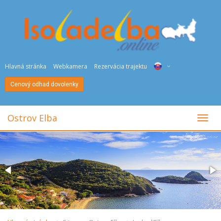
Hlavná stránka
Webkamera
Rezervácia trajektu
Cenový odhad dovolenky
ITA
ENG
Ostrov Elba
toggl
DEU
NED
FRA
PYC
DAN