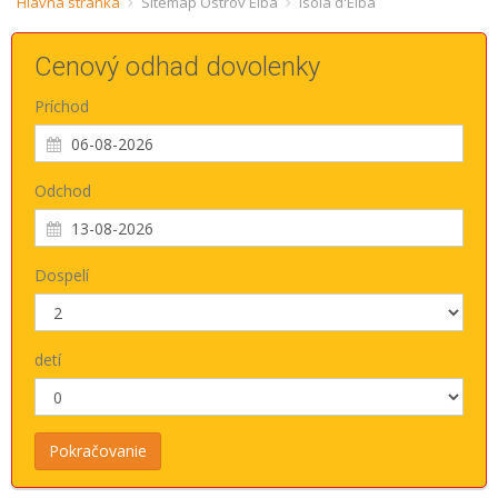
Hlavná stránka
Sitemap Ostrov Elba
Isola d'Elba
ESP
Cenový odhad dovolenky
SLO
Príchod
Odchod
Dospelí
detí