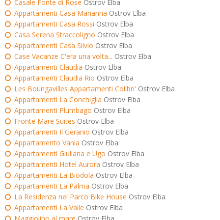
Casale Fonte di Rose
Ostrov Elba
Appartamenti Casa Marianna
Ostrov Elba
Appartamenti Casa Rossi
Ostrov Elba
Casa Serena Straccoligno
Ostrov Elba
Appartamenti Casa Silvio
Ostrov Elba
Case Vacanze C'era una volta...
Ostrov Elba
Appartamenti Claudia
Ostrov Elba
Appartamenti Claudia Rio
Ostrov Elba
Les Boungavilles Appartamenti Colibri'
Ostrov Elba
Appartamenti La Conchiglia
Ostrov Elba
Appartamenti Plumbago
Ostrov Elba
Fronte Mare Suites
Ostrov Elba
Appartamenti Il Geranio
Ostrov Elba
Appartamento Vania
Ostrov Elba
Appartamenti Giuliana e Ugo
Ostrov Elba
Appartamenti Hotel Aurora
Ostrov Elba
Appartamenti La Biodola
Ostrov Elba
Appartamenti La Palma
Ostrov Elba
La Residenza nel Parco Bike House
Ostrov Elba
Appartamenti La Valle
Ostrov Elba
Maggiolino al mare
Ostrov Elba