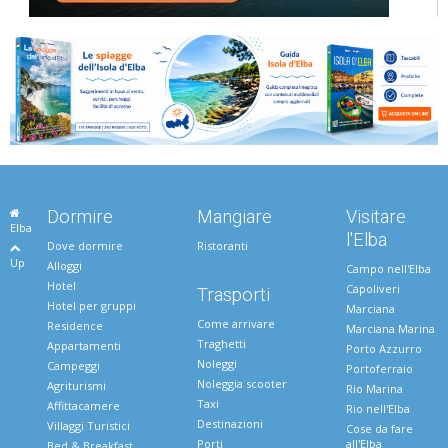
Dormire
Mangiare
Visitare
Elba
l'Elba
Dove dormire
Ristoranti
Up
Alloggi
Campo nell'Elba
Hotel
Capoliveri
Trasporti
Hotel per gruppi
Marciana
Come arrivare
Residence
Marciana Marina
Traghetti
Appartamenti
Porto Azzurro
Noleggi
Campeggi
Portoferraio
Noleggia scooter
Agriturismi
Rio Marina
Taxi
Affittacamere
Rio nell'Elba
Destinazioni
Villaggi Turistici
Cose da fare
Porti
all'Elba
Bed & Breakfast