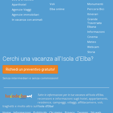
Voli
Monumenti
Aparthotel
Elba online
Percorsi Bici
Agenzie Viaggi
Itinerari
Agenzie immobiliari
Grande
In vacanza con animali
Traversata
Elbana
Informazioni
Cinema
Meteo
Webcam
Storia
Cerchi una vacanza all'Isola d'Elba?
Richiedi un preventivo gratuito!
Senza intermediari e senza commissioni!
Tutte le informazioni per le tue vacanza all'Isola d'Elba
,
recensioni e informazioni sugli hotel, appartamenti,
residence, campeggi, villaggi, affittacamere, voli,
traghetti e molto altro sull'
Isola d'Elba
!
Home
Informazioni
Pubblicità
Chi siamo
Privacy
Termini
Siti web