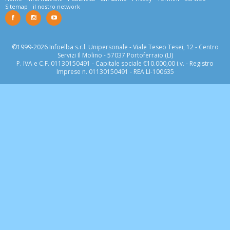
Sitemap
il nostro network
©1999-2026 Infoelba s.r.l. Unipersonale - Viale Teseo Tesei, 12 - Centro
Servizi Il Molino - 57037 Portoferraio (LI)
P. IVA e C.F. 01130150491 - Capitale sociale €10.000,00 i.v. - Registro
Imprese n. 01130150491 - REA LI-100635