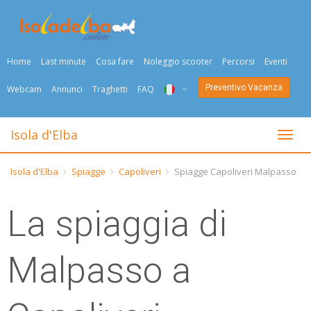
Home
Last minute
Cosa fare
Noleggio scooter
Percorsi
Eventi
Preventivo Vacanza
Webcam
Annunci
Traghetti
FAQ
ITA
Isola d'Elba
Togli
ENG
Isola d'Elba
Spiagge
Capoliveri
Spiagge Capoliveri Malpasso
DEU
La spiaggia di
NED
FRA
Malpasso a
PYC
DAN