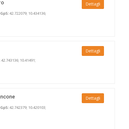
ro
Dettagli
;
GpS:
42.722079; 10.434136;
Dettagli
:
42.743136; 10.41491;
ancone
Dettagli
;
GpS:
42.742379; 10.420103;