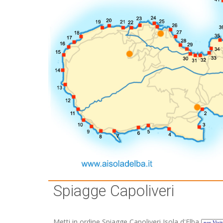
Spiagge Capoliveri
Metti in ordine Spiagge Capoliveri Isola d'Elba