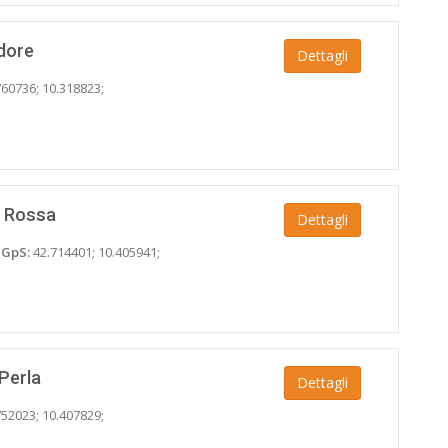
dore
Dettagli
60736; 10.318823;
a Rossa
Dettagli
;
GpS:
42.714401; 10.405941;
Perla
Dettagli
52023; 10.407829;