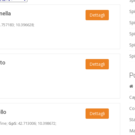
Sp
Sp
nella
Dettagli
Sp
.757183; 10.396628;
Sp
Sp
Spi
eto
Dettagli
P
Cap
Co
llo
Dettagli
Sta
fine;
GpS:
42.713006; 10.398672;
Ma