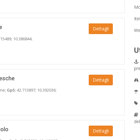
Mo
Iti
e
Dettagli
We
15489; 10.386844;
U
pr
cesche
Dettagli
ine;
GpS:
42.713897; 10.392036;
del
iolo
Dettagli