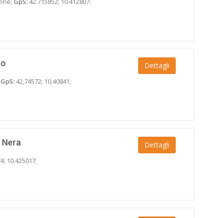
fine;
GpS:
42.715852; 10.412807;
to
Dettagli
;
GpS:
42,74572; 10,40841;
 Nera
Dettagli
4; 10.425017;