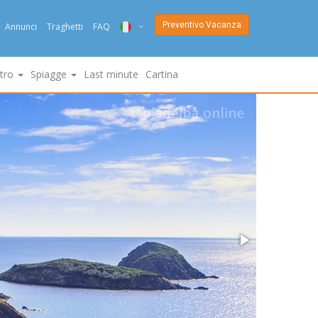
Preventivo Vacanza
Annunci
Traghetti
FAQ
ITA
ltro
Spiagge
Last minute
Cartina
ENG
DEU
NED
FRA
PYC
DAN
ESP
SLO