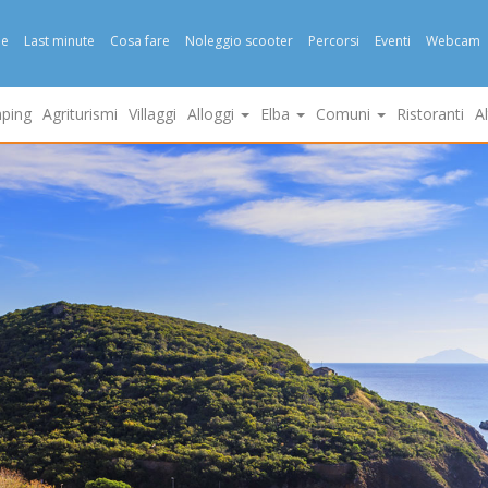
e
Last minute
Cosa fare
Noleggio scooter
Percorsi
Eventi
Webcam
ping
Agriturismi
Villaggi
Alloggi
Elba
Comuni
Ristoranti
A