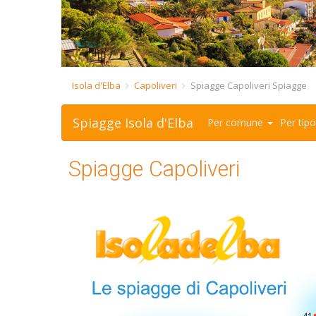
Isola d'Elba
Capoliveri
Spiagge Capoliveri Spiagge
Spiagge Isola d'Elba
Per comune
Per tip
Spiagge Capoliveri