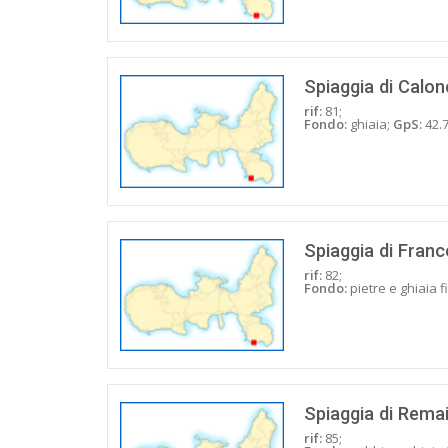
Spiaggia di Calon
rif:
81;
Fondo:
ghiaia;
GpS:
42.7
Spiaggia di Fran
rif:
82;
Fondo:
pietre e ghiaia f
Spiaggia di Rema
rif:
85;