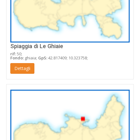
Spiaggia di Le Ghiaie
rif:
50;
Fondo:
ghiaia;
GpS:
42.817409; 10.323758;
Dettagli