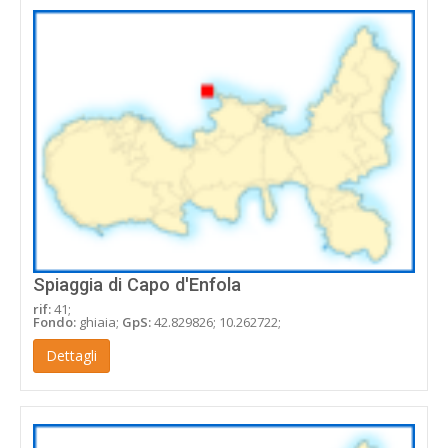
Spiaggia di Capo d'Enfola
rif:
41;
Fondo:
ghiaia;
GpS:
42.829826; 10.262722;
Dettagli