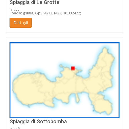
Spiaggia di Le Grotte
rif:
55;
Fondo:
ghiaia;
GpS:
42.801423; 10.332422;
Dettagli
Spiaggia di Sottobomba
rif:
46;