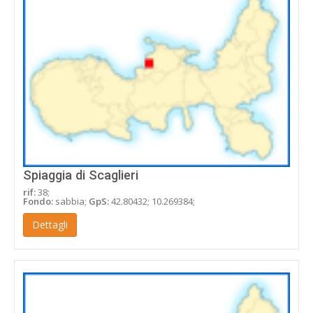
Spiaggia di Scaglieri
rif:
38;
Fondo:
sabbia;
GpS:
42.80432; 10.269384;
Dettagli