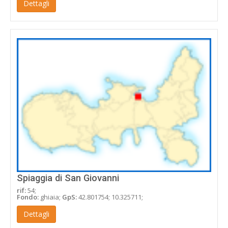
Dettagli
Spiaggia di San Giovanni
rif:
54;
Fondo:
ghiaia;
GpS:
42.801754; 10.325711;
Dettagli