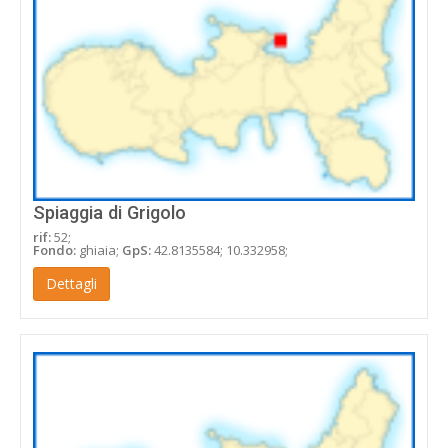
Spiaggia di Grigolo
rif:
52;
Fondo:
ghiaia;
GpS:
42.8135584; 10.332958;
Dettagli