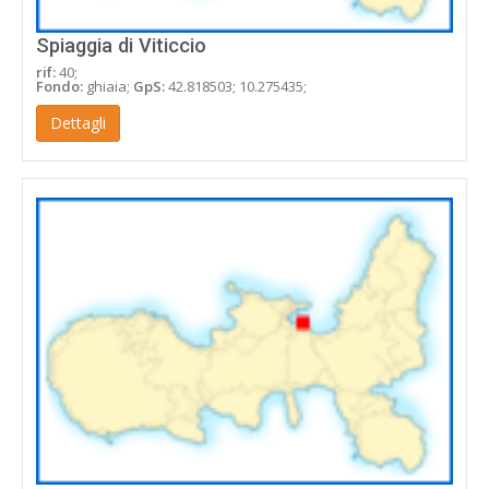
Spiaggia di Viticcio
rif:
40;
Fondo:
ghiaia;
GpS:
42.818503; 10.275435;
Dettagli