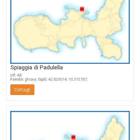
Spiaggia di Padulella
rif:
48;
Fondo:
ghiaia;
GpS:
42.820014; 10.315787;
Dettagli