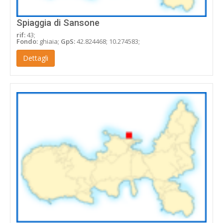
Spiaggia di Sansone
rif:
43;
Fondo:
ghiaia;
GpS:
42.824468; 10.274583;
Dettagli