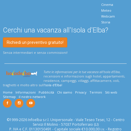
Cinema
Meteo
Webcam
Storia
Cerchi una vacanza all'Isola d'Elba?
Richiedi un preventivo gratuito!
Senza intermediari e senza commissioni!
Tutte le informazioni per le tue vacanza all'Isola d'Elba
,
recensioni e informazioni sugli hotel, appartamenti,
residence, campeggi, villaggi, affittacamere, voli,
traghetti e molto altro sull'
Isola d'Elba
!
Home
Informazioni
Pubblicità
Chi siamo
Privacy
Termini
Siti web
Sitemap
il nostro network
©1999-2026 Infoelba s.r.l. Unipersonale - Viale Teseo Tesei, 12 - Centro
Servizi Il Molino - 57037 Portoferraio (LI)
P. IVA e C.F. 01130150491 - Capitale sociale €10.000,00 i.v. - Registro