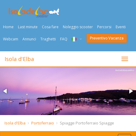
Home
Last minute
Cosa fare
Noleggio scooter
Percorsi
Eventi
Preventivo Vacanza
Webcam
Annunci
Traghetti
FAQ
ITA
Isola d'Elba
Togli
ENG
DEU
NED
FRA
PYC
Isola d'Elba
Portoferraio
Spiagge Portoferraio Spiagge
DAN