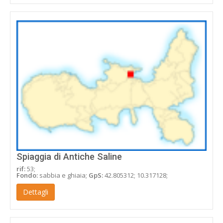
Spiaggia di Antiche Saline
rif:
53;
Fondo:
sabbia e ghiaia;
GpS:
42.805312; 10.317128;
Dettagli