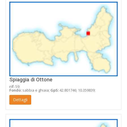
Spiaggia di Ottone
rif:
59;
Fondo:
sabbia e ghiaia;
GpS:
42.801746; 10.359839;
Dettagli