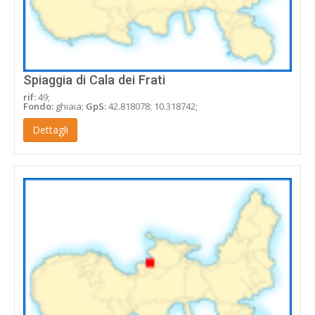
Spiaggia di Cala dei Frati
rif:
49;
Fondo:
ghiaia;
GpS:
42.818078; 10.318742;
Dettagli