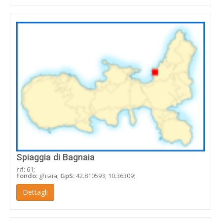
Spiaggia di Bagnaia
rif:
61;
Fondo:
ghiaia;
GpS:
42.810593; 10.36309;
Dettagli