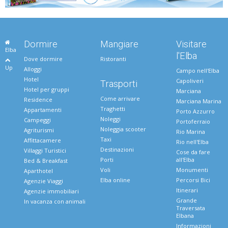
Dormire
Mangiare
Visitare
Elba
l'Elba
Dove dormire
Ristoranti
Up
Alloggi
Campo nell'Elba
Hotel
Capoliveri
Trasporti
Hotel per gruppi
Marciana
Come arrivare
Residence
Marciana Marina
Traghetti
Appartamenti
Porto Azzurro
Noleggi
Campeggi
Portoferraio
Noleggia scooter
Agriturismi
Rio Marina
Taxi
Affittacamere
Rio nell'Elba
Destinazioni
Villaggi Turistici
Cose da fare
Porti
all'Elba
Bed & Breakfast
Voli
Monumenti
Aparthotel
Elba online
Percorsi Bici
Agenzie Viaggi
Itinerari
Agenzie immobiliari
Grande
In vacanza con animali
Traversata
Elbana
Informazioni