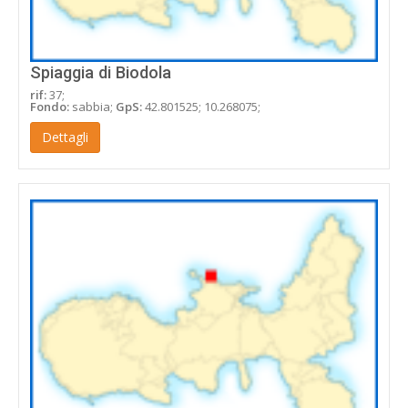
Spiaggia di Biodola
rif:
37;
Fondo:
sabbia;
GpS:
42.801525; 10.268075;
Dettagli