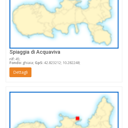
Spiaggia di Acquaviva
rif:
45;
Fondo:
ghiaia;
GpS:
42.823212; 10.282248;
Dettagli