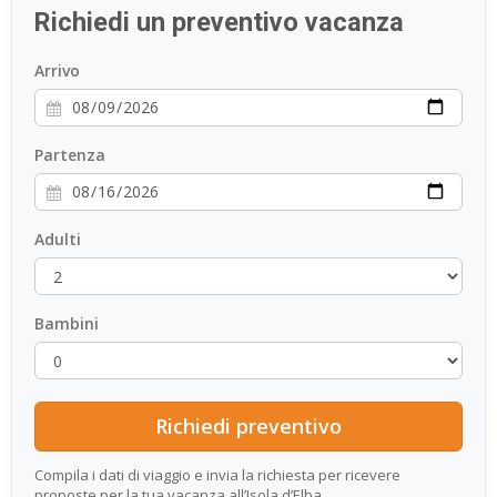
Richiedi un preventivo vacanza
ESP
Arrivo
SLO
Partenza
Adulti
Bambini
Compila i dati di viaggio e invia la richiesta per ricevere
proposte per la tua vacanza all’Isola d’Elba.