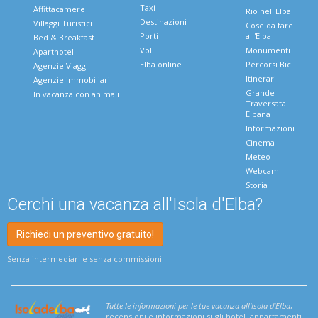
Taxi
Affittacamere
Rio nell'Elba
Destinazioni
Villaggi Turistici
Cose da fare
Porti
all'Elba
Bed & Breakfast
Voli
Monumenti
Aparthotel
Elba online
Percorsi Bici
Agenzie Viaggi
Itinerari
Agenzie immobiliari
Grande
In vacanza con animali
Traversata
Elbana
Informazioni
Cinema
Meteo
Webcam
Storia
Cerchi una vacanza all'Isola d'Elba?
Richiedi un preventivo gratuito!
Senza intermediari e senza commissioni!
Tutte le informazioni per le tue vacanza all'Isola d'Elba
,
recensioni e informazioni sugli hotel, appartamenti,