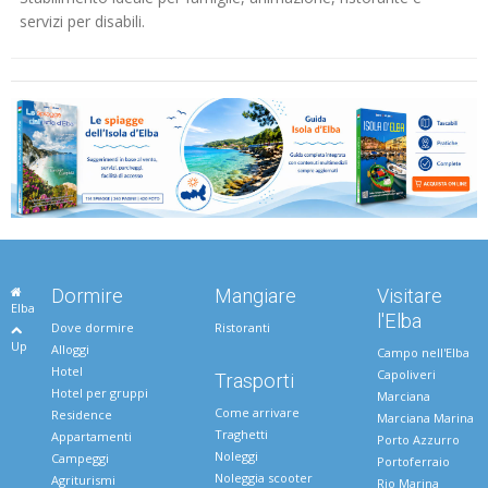
servizi per disabili.
Dormire
Mangiare
Visitare
Elba
l'Elba
Dove dormire
Ristoranti
Up
Alloggi
Campo nell'Elba
Hotel
Capoliveri
Trasporti
Hotel per gruppi
Marciana
Come arrivare
Residence
Marciana Marina
Traghetti
Appartamenti
Porto Azzurro
Noleggi
Campeggi
Portoferraio
Noleggia scooter
Agriturismi
Rio Marina