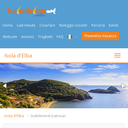
Home
Last minute
Cosa fare
Noleggio scooter
Percorsi
Eventi
Preventivo Vacanza
Webcam
Annunci
Traghetti
FAQ
ITA
Isola d'Elba
Togli
ENG
DEU
NED
FRA
PYC
Isola d'Elba
Stabilimenti balneari
DAN