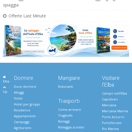
spiaggia
Offerte Last Minute
Dormire
Mangiare
Visitare
Elba
l'Elba
Dove dormire
Ristoranti
Up
Alloggi
Campo nell'Elba
Hotel
Capoliveri
Trasporti
Hotel per gruppi
Marciana
Come arrivare
Residence
Marciana Marina
Traghetti
Appartamenti
Porto Azzurro
Noleggi
Campeggi
Portoferraio
Noleggia scooter
Agriturismi
Rio Marina