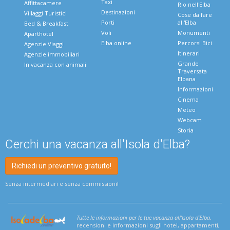
Taxi
Affittacamere
Rio nell'Elba
Destinazioni
Villaggi Turistici
Cose da fare
Porti
all'Elba
Bed & Breakfast
Voli
Monumenti
Aparthotel
Elba online
Percorsi Bici
Agenzie Viaggi
Itinerari
Agenzie immobiliari
Grande
In vacanza con animali
Traversata
Elbana
Informazioni
Cinema
Meteo
Webcam
Storia
Cerchi una vacanza all'Isola d'Elba?
Richiedi un preventivo gratuito!
Senza intermediari e senza commissioni!
Tutte le informazioni per le tue vacanza all'Isola d'Elba
,
recensioni e informazioni sugli hotel, appartamenti,