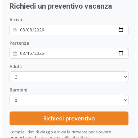
Richiedi un preventivo vacanza
ESP
Arrivo
SLO
Partenza
Adulti
Bambini
Compila i dati di viaggio e invia la richiesta per ricevere
proposte per la tua vacanza all’Isola d’Elba.