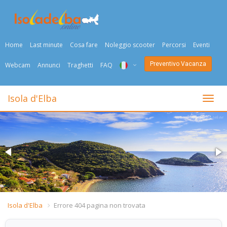
Home
Last minute
Cosa fare
Noleggio scooter
Percorsi
Eventi
Preventivo Vacanza
Webcam
Annunci
Traghetti
FAQ
ITA
Isola d'Elba
Togli
ENG
DEU
NED
FRA
PYC
Isola d'Elba
Errore 404 pagina non trovata
DAN