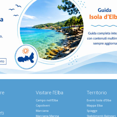
re
Visitare l'Elba
Territorio
Campo nell'Elba
Eventi Isola d'Elba
Capoliveri
Mappa Elba
Marciana
Spiagge
ti
Marciana Marina
Stabilimenti Balneari