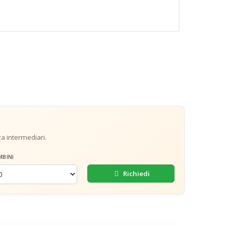
za intermediari.
MBINI
Richiedi