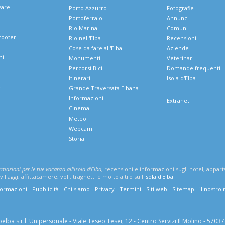
vare
Porto Azzurro
Fotografie
Portoferraio
Annunci
Rio Marina
Comuni
cooter
Rio nell'Elba
Recensioni
Cose da fare all'Elba
Aziende
ni
Monumenti
Veterinari
Percorsi Bici
Domande frequenti
Itinerari
Isola d'Elba
e
Grande Traversata Elbana
Informazioni
Extranet
Cinema
Meteo
Webcam
Storia
ormazioni per le tue vacanza all'Isola d'Elba
, recensioni e informazioni sugli hotel, appar
illaggi, affittacamere, voli, traghetti e molto altro sull'
Isola d'Elba
!
formazioni
Pubblicità
Chi siamo
Privacy
Termini
Siti web
Sitemap
il nostro
lba s.r.l. Unipersonale - Viale Teseo Tesei, 12 - Centro Servizi Il Molino - 57037 