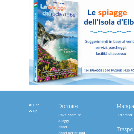
Elba
Dormire
Mangia
Up
Dove dormire
Ristoranti
Alloggi
Hotel
Traspor
Hotel per gruppi