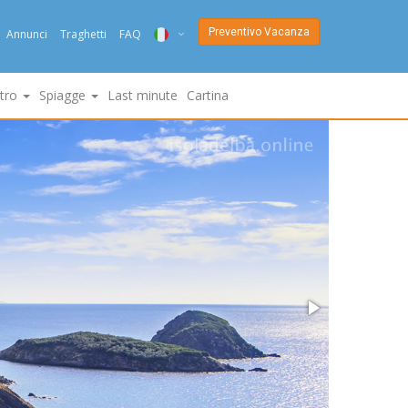
Preventivo Vacanza
Annunci
Traghetti
FAQ
ITA
ltro
Spiagge
Last minute
Cartina
ENG
DEU
NED
FRA
PYC
DAN
ESP
SLO