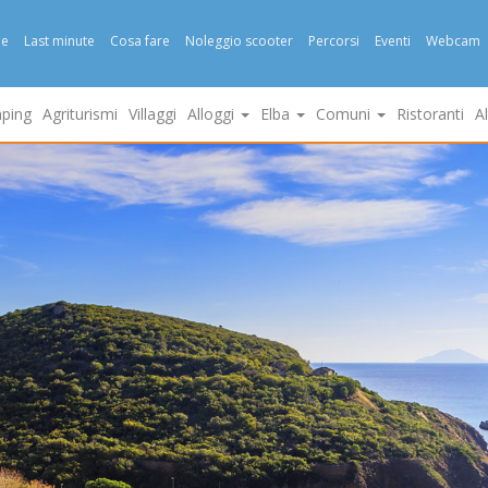
e
Last minute
Cosa fare
Noleggio scooter
Percorsi
Eventi
Webcam
ping
Agriturismi
Villaggi
Alloggi
Elba
Comuni
Ristoranti
A