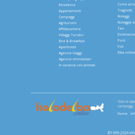
Come arri
Residence
Traghetti
Appartamenti
Noleggi
Campeggi
Noleggia s
Agriturismi
Taxi
Affittacamere
Destinazio
Villaggi Turistici
Porti
Bed & Breakfast
Voli
Aparthotel
Elba onlin
Agenzie Viaggi
Agenzie immobiliari
In vacanza con animali
Tutte le inf
campeggi, v
Home
In
©1999-2026 Infoe