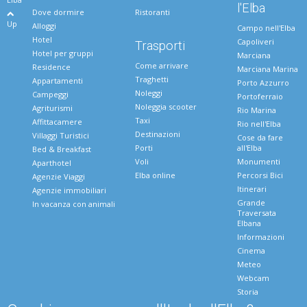
l'Elba
Dove dormire
Ristoranti
Up
Alloggi
Campo nell'Elba
Hotel
Capoliveri
Trasporti
Hotel per gruppi
Marciana
Come arrivare
Residence
Marciana Marina
Traghetti
Appartamenti
Porto Azzurro
Noleggi
Campeggi
Portoferraio
Noleggia scooter
Agriturismi
Rio Marina
Taxi
Affittacamere
Rio nell'Elba
Destinazioni
Villaggi Turistici
Cose da fare
Porti
all'Elba
Bed & Breakfast
Voli
Monumenti
Aparthotel
Elba online
Percorsi Bici
Agenzie Viaggi
Itinerari
Agenzie immobiliari
Grande
In vacanza con animali
Traversata
Elbana
Informazioni
Cinema
Meteo
Webcam
Storia