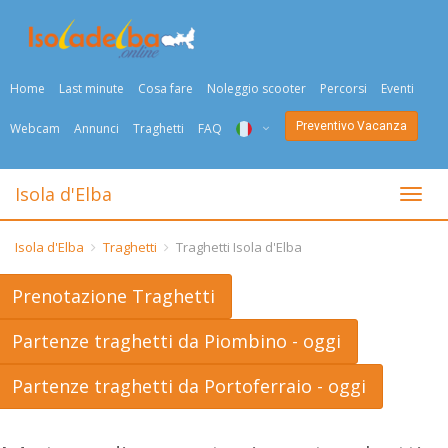
Home
Last minute
Cosa fare
Noleggio scooter
Percorsi
Eventi
Preventivo Vacanza
Webcam
Annunci
Traghetti
FAQ
ITA
Isola d'Elba
Togli
ENG
Isola d'Elba
Traghetti
Traghetti Isola d'Elba
DEU
Prenotazione Traghetti
NED
Partenze traghetti da Piombino - oggi
FRA
Partenze traghetti da Portoferraio - oggi
PYC
DAN