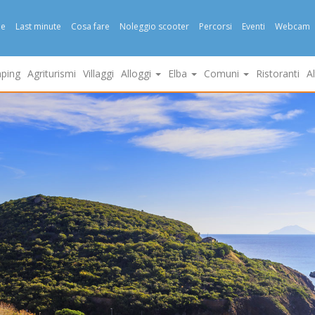
e
Last minute
Cosa fare
Noleggio scooter
Percorsi
Eventi
Webcam
ping
Agriturismi
Villaggi
Alloggi
Elba
Comuni
Ristoranti
A