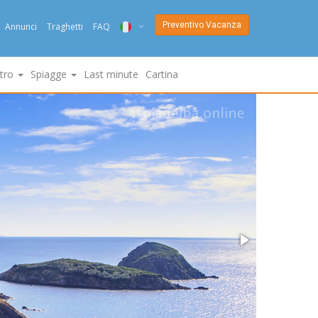
Preventivo Vacanza
Annunci
Traghetti
FAQ
ITA
ltro
Spiagge
Last minute
Cartina
ENG
DEU
NED
FRA
PYC
DAN
ESP
SLO